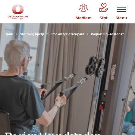
Medlem
Støt
Menu
Hjem
/
Støtte og hjælp
/
Find en fysioterapeut
/
Region Hovedstaden
Region Hovedstaden