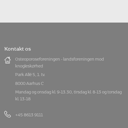
Fysiofresh
Udkørende klinik i Købenshavns og Frederiksberg
Kommune
Tlf:
5080 5081
hello@fysiofresh.dk
www.fysiofresh.dk
Kontakt os
Anne Marie Jensen
Osteoporoseforeningen - landsforeningen mod
Havnestadsklinikkens Fysioterapi
knogleskørhed
Kigkurren 6-8. st.
Park Allé 5, 1. tv.
2300 København S
8000 Aarhus C
Tlf:
4140 1094
amj@amj-fysio.dk
Mandag og onsdag kl. 9-13.30, tirsdag kl. 8-13 og torsdag
www.amj-fysio.dk
kl. 13-18
Seneste kursus:
e-læringskursus fra Learn Osteoporosis
2025
+45 8613 9111