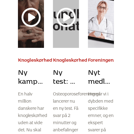
Knogleskørhed
Knogleskørhed
Foreningen
Ny
Ny
Nyt
kampagne:
test: Er
medlemstilbu
100.000
du i
Åben
En halv
Osteoporoseforeningen
Her går vi i
danskere
risiko
rådgivning
million
lancerer nu
dybden med
skal
for
danskere har
en ny test. Få
specifikke
teste
knogleskørhed?
knogleskørhed
svar på 2
emner, og en
uden at vide
minutter og
ekspert
deres
det. Nu skal
anbefalinger
svarer på
risiko