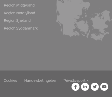
Region Midtjylland
Region Nordjylland
Region Sjælland
Region Syddanmark
Cookies
Handelsbetingelser
Privatlivspolitik