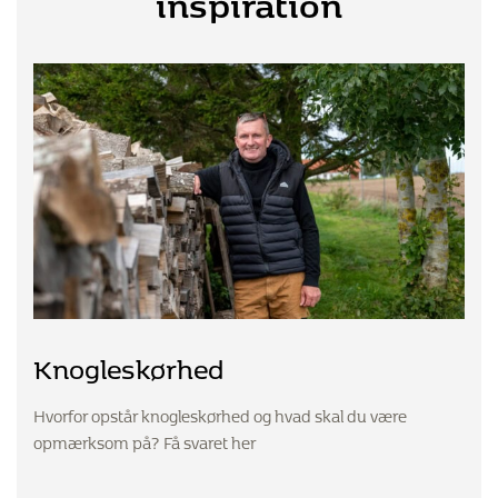
Knogleskørhed
Hvorfor opstår knogleskørhed og hvad skal du være
opmærksom på? Få svaret her