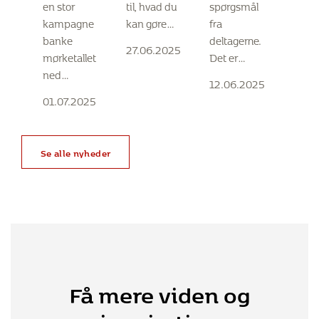
en stor
til, hvad du
spørgsmål
for
kampagne
kan gøre…
fra
knogleskørhed
banke
deltagerne.
27.06.2025
mørketallet
Det er…
ned…
12.06.2025
01.07.2025
Se alle nyheder
Få mere viden og
inspiration