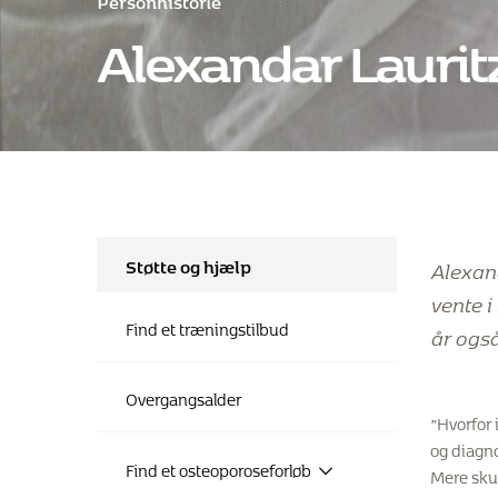
Alexandar Laurit
Støtte og hjælp
Alexan
vente i
Find et træningstilbud
år ogs
Overgangsalder
”Hvorfor 
og diagno
Find et osteoporoseforløb
Mere skul