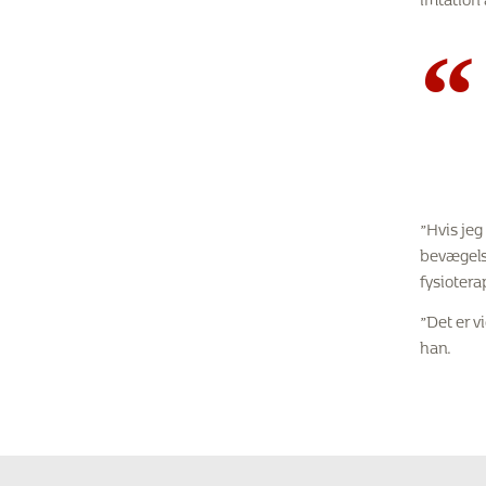
“
”Hvis jeg 
bevægelse
fysiotera
”Det er v
han.