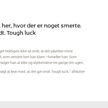
å her, hvor der er noget smerte.
dt. Tough luck
t gør heldigvis ikke så ondt, at det påvirker mine
 det, som venstre ben kan klare,” fortæller han. Som
forsøger han at løbe og styrketræne tre gange om ugen.
valgt at leve med, at det gør ondt. Tough luck,” afslutter