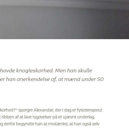
n havde knogleskørhed. Men han skulle
yser han anerkendelse af, at mænd under 50
kørhed?” spørger Alexandar, der i dag er fysioterapeut
ribben af at lave rygøvelser på et ujævnt underlag.
 og derfor begyndte han at mistænke, at han også selv