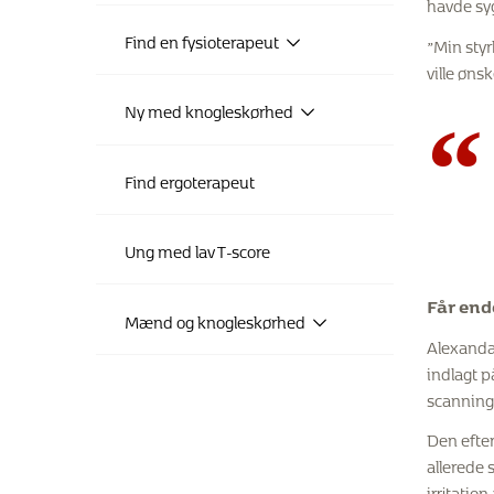
havde sy
Find en fysioterapeut
”Min styr
ville øns
Ny med knogleskørhed
“
Find ergoterapeut
Ung med lav T-score
Får end
Mænd og knogleskørhed
Alexandar
indlagt p
scanning
Den efter
allerede
irritatio