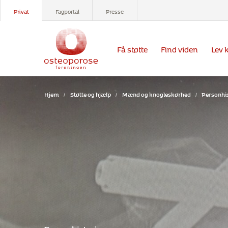
Privat
Fagportal
Presse
Få støtte
Find viden
Lev 
Hjem
/
Støtte og hjælp
/
Mænd og knogleskørhed
/
Personhis
Personhistorie