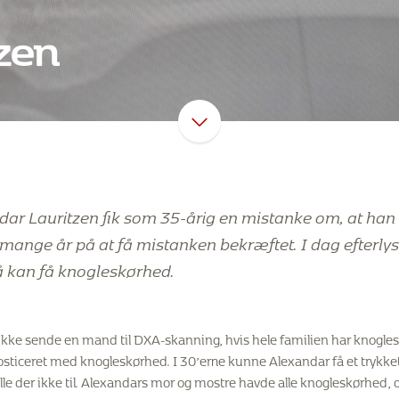
zen
dar Lauritzen fik som 35-årig en mistanke om, at ha
 mange år på at få mistanken bekræftet. I dag efterl
å kan få knogleskørhed.
ikke sende en mand til DXA-skanning, hvis hele familien har knogles
sticeret med knogleskørhed. I 30’erne kunne Alexandar få et trykket 
le der ikke til. Alexandars mor og mostre havde alle knogleskørhed,