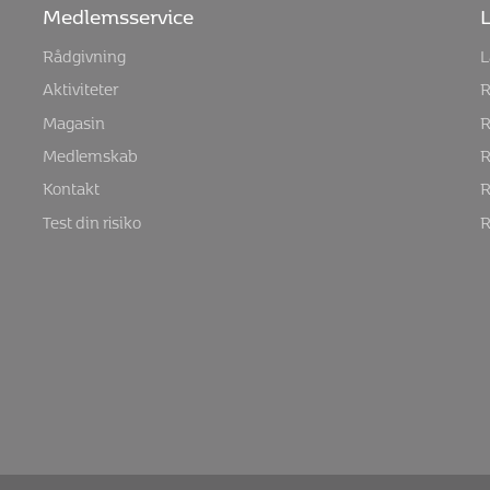
Medlemsservice
L
Rådgivning
L
Aktiviteter
R
Magasin
R
Medlemskab
R
Kontakt
R
Test din risiko
R