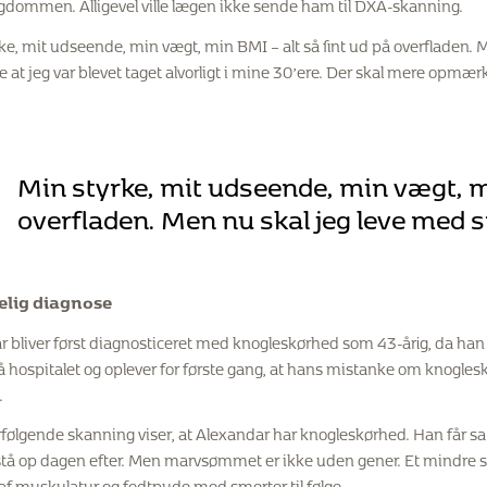
gdommen. Alligevel ville lægen ikke sende ham til DXA-skanning.
ke, mit udseende, min vægt, min BMI – alt så fint ud på overfladen. M
ke at jeg var blevet taget alvorligt i mine 30’ere. Der skal mere opmæ
Min styrke, mit udseende, min vægt, mi
overfladen. Men nu skal jeg leve med sm
elig diagnose
 bliver først diagnosticeret med knogleskørhed som 43-årig, da han br
å hospitalet og oplever for første gang, at hans mistanke om knogles
.
følgende skanning viser, at Alexandar har knogleskørhed. Han får sa
 stå op dagen efter. Men marvsømmet er ikke uden gener. Et mindre 
n af muskulatur og fedtpude med smerter til følge.