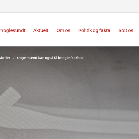
knoglesundt
Aktuelt
Om os
Politik og fakta
Støt os
torier
/
Unge mænd kan også få knogleskørhed