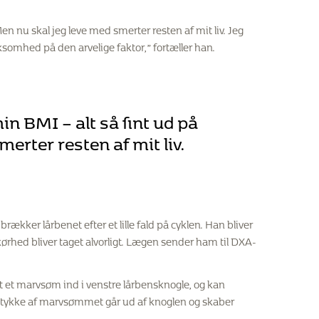
en nu skal jeg leve med smerter resten af mit liv. Jeg
rksomhed på den arvelige faktor,” fortæller han.
n BMI – alt så fint ud på
erter resten af mit liv.
ækker lårbenet efter et lille fald på cyklen. Han bliver
kørhed bliver taget alvorligt. Lægen sender ham til DXA-
t et marvsøm ind i venstre lårbensknogle, og kan
stykke af marvsømmet går ud af knoglen og skaber