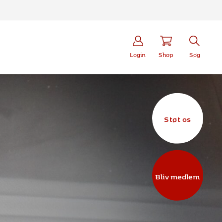
Login
Shop
Søg
Støt os
Bliv medlem