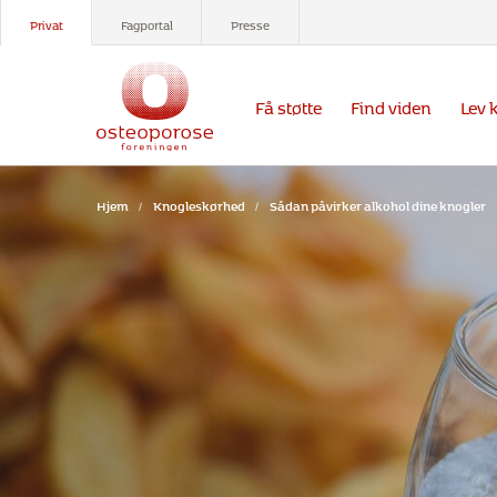
Privat
Fagportal
Presse
Få støtte
Find viden
Lev 
Hjem
/
Knogleskørhed
/
Sådan påvirker alkohol dine knogler