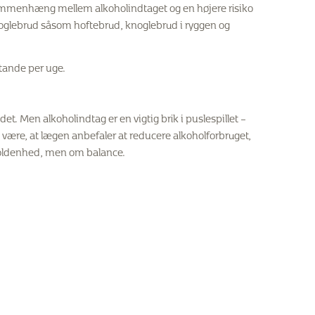
ammenhæng mellem alkoholindtaget og en højere risiko
noglebrud såsom hoftebrud, knoglebrud i ryggen og
stande per uge.
t. Men alkoholindtag er en vigtig brik i puslespillet –
 være, at lægen anbefaler at reducere alkoholforbruget,
fholdenhed, men om balance.