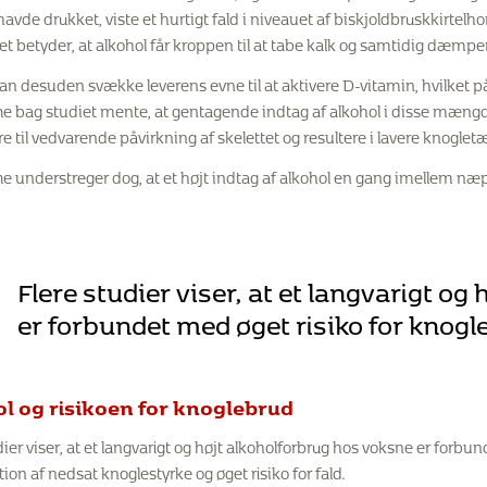
 havde drukket, viste et hurtigt fald i niveauet af biskjoldbruskkirtel
et betyder, at alkohol får kroppen til at tabe kalk og samtidig dæmp
an desuden svække leverens evne til at aktivere D-vitamin, hvilket påv
ne bag studiet mente, at gentagende indtag af alkohol i disse mængd
e til vedvarende påvirkning af skelettet og resultere i lavere knoglet
ne understreger dog, at et højt indtag af alkohol en gang imellem næp
Flere studier viser, at et langvarigt o
er forbundet med øget risiko for knogl
l og risikoen for knoglebrud
dier viser, at et langvarigt og højt alkoholforbrug hos voksne er forbu
on af nedsat knoglestyrke og øget risiko for fald.