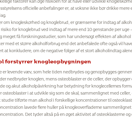
skellige faktorer kan øge risikoen for at have eller udvikle knogleskørh
tyrelsens officielle anbefalinger er, at voksne ikke bør drikke me
ag.
ler om knogleskørhed og knoglebrud, er grænserne for indtag af alko
i risiko for knoglebrud ved indtag af mere end 10 genstande per uge – 
g meget få forskningsstudier, som har undersøgt effekten af alkohol 
 med et større alkoholforbrug end det anbefalede ofte også vil have 
t at konkludere, om de negative følger af et stort alkoholindtag alen
ol forstyrrer knogleopbygningen
e er levende væv, som hele tiden nedbrydes og genopbygges gennem e
, der nedbryder knoglen, mens osteoblaster er de celler, der opbygger
e og akut alkoholpåvirkning har betydning for knoglecellernes formati
r osteoblaster i at udvikle sig som de skal, sammenlignet med celler,
t studie tilførte man alkohol i forskellige koncentrationer til osteokla
ncentration lavede flere huller på knogleoverfladerne sammenlignet 
ncentration. Det tyder altså på en øget aktivitet af osteoklasterne