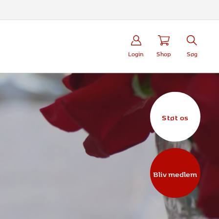
Login
Shop
Søg
Støt os
Bliv medlem