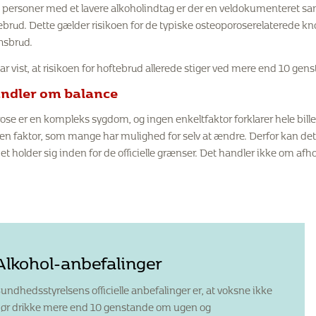
 personer med et lavere alkoholindtag er der en veldokumenteret s
ebrud. Dette gælder risikoen for de typiske osteoporoserelaterede k
msbrud.
ar vist, at risikoen for hoftebrud allerede stiger ved mere end 10 gen
andler om balance
se er en kompleks sygdom, og ingen enkeltfaktor forklarer hele billede
 en faktor, som mange har mulighed for selv at ændre. Derfor kan det
et holder sig inden for de officielle grænser. Det handler ikke om a
Alkohol-anbefalinger
undhedsstyrelsens officielle anbefalinger er, at voksne ikke
ør drikke mere end 10 genstande om ugen og