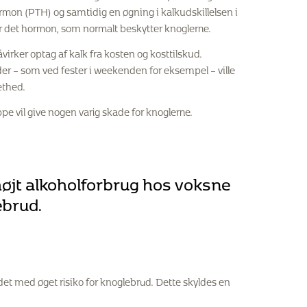
hormon (PTH) og samtidig en øgning i kalkudskillelsen i
er det hormon, som normalt beskytter knoglerne.
irker optag af kalk fra kosten og kosttilskud.
er – som ved fester i weekenden for eksempel – ville
æthed.
pe vil give nogen varig skade for knoglerne.
g højt alkoholforbrug hos voksne
ebrud.
ndet med øget risiko for knoglebrud. Dette skyldes en