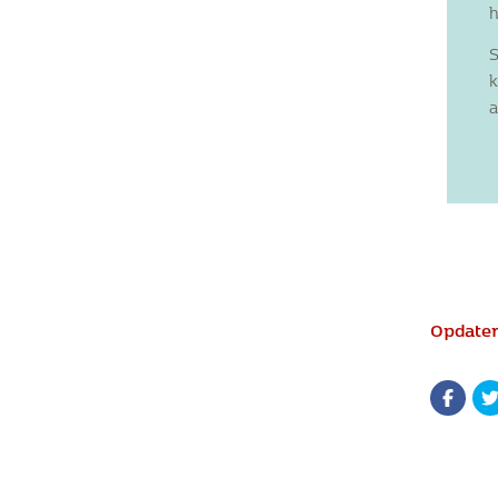
h
S
k
a
Opdater