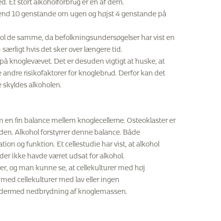
ed. Et stort alkoholforbrug er én af dem.
re end 10 genstande om ugen og højst 4 genstande på
hol de samme, da befolkningsundersøgelser har vist en
særligt hvis det sker over længere tid.
på knoglevævet. Det er desuden vigtigt at huske, at
andre risikofaktorer for knoglebrud. Derfor kan det
e skyldes alkoholen.
n fin balance mellem knoglecellerne. Osteoklaster er
 den. Alkohol forstyrrer denne balance. Både
on og funktion. Et cellestudie har vist, at alkohol
 der ikke havde været udsat for alkohol.
ster, og man kunne se, at cellekulturer med høj
med cellekulturer med lav eller ingen
 og dermed nedbrydning af knoglemassen.