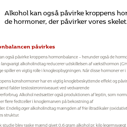
Alkohol kan også påvirke kroppens h
de hormoner, der påvirker vores skelet
nbalancen påvirkes
kan også påvirke kroppens hormonbalance – herunder også de hormone
g langvarigt alkoholindtag reducerer udskillelsen af væksthormon (G
e spiller en vigtig rolle i knogleopbygningen. Når disse hormoner e
pens kønshormoner har en vigtig knoglebeskyttende effekt og påvirke
ænd falder testosteronniveauet ved vedvarende
erforbrug. Alkohol nedsætter også produktionen af leptin, som normalt
r flere fedtceller i knoglemarven på bekostning af
ler. Endelig øger alkoholindtag mængden af frie iltradikaler (oxidati
s struktur.
isk studie blev raske mænd givet 0,6 gram alkohol pr. kilo legemsvægt 