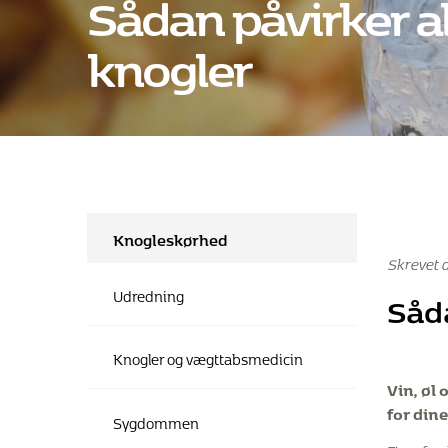
Sådan påvirker a
knogler
Knogleskørhed
Skrevet 
Såd
Udredning
Knogler og vægttabsmedicin
Vin, øl
for dine
Sygdommen