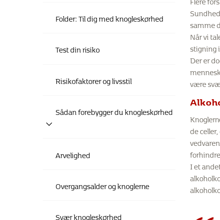
Flere for
Sundhedss
Folder: Til dig med knogleskørhed
samme d
Når vi ta
stigning 
Test din risiko
Der er do
mennesker
Risikofaktorer og livsstil
være svær
Alkoh
Sådan forebygger du knogleskørhed
Knoglern
de celler
vedvarend
forhindre
Arvelighed
I et ande
alkoholko
Overgangsalder og knoglerne
alkoholko
Svær knogleskørhed