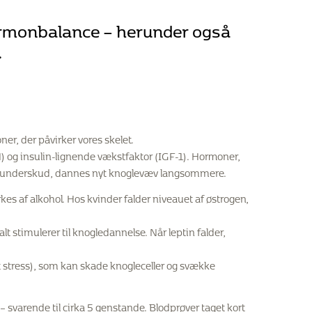
ormonbalance – herunder også
.
r, der påvirker vores skelet.
H) og insulin-lignende vækstfaktor (IGF-1). Hormoner,
r i underskud, dannes nyt knoglevæv langsommere.
s af alkohol. Hos kvinder falder niveauet af østrogen,
 stimulerer til knogledannelse. Når leptin falder,
vt stress), som kan skade knogleceller og svække
– svarende til cirka 5 genstande. Blodprøver taget kort