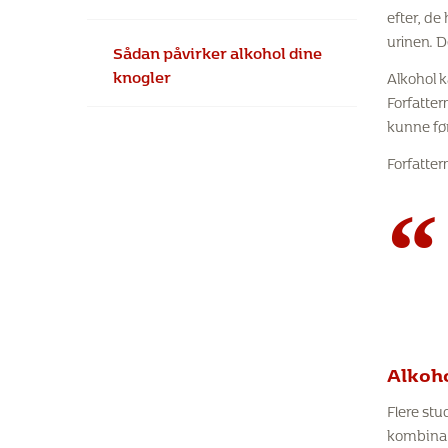
efter, de
urinen. D
Sådan påvirker alkohol dine
knogler
Alkohol k
Forfatter
kunne før
Forfatter
“
Alkoho
Flere stu
kombinati