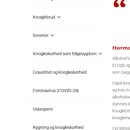
“
Knoglebrud
Smerter
Hormo
Knogleskørhed som følgesygdom
Alkohol 
Et højt o
Graviditet og knogleskørhed
som begg
Også krop
og hos m
Coronavirus (COVID-19)
alkoholov
dannes de
Osteopeni
knoglecel
knoglerne
Rygning og knogleskørhed
I et klin