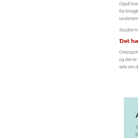
Også hos
for knogl
underar
Studier h
Det h
Osteoporo
og det er
selv om d
S
b