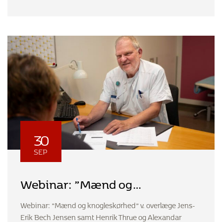
Britt Overgaard
30
SEP
Webinar: ”Mænd og
knogleskørhed” v. overlæge
Webinar: ”Mænd og knogleskørhed” v. overlæge Jens-
Jens-Erik Bech Jensen samt
Erik Bech Jensen samt Henrik Thrue og Alexandar