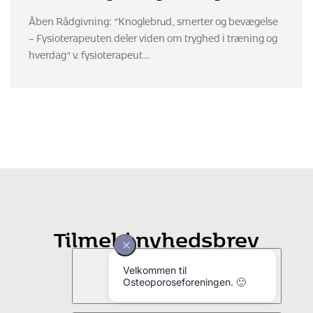
smerter og bevægelse” v.
Åben Rådgivning: ”Knoglebrud, smerter og bevægelse
fysioterapeut Lene Lebech
– Fysioterapeuten deler viden om tryghed i træning og
hverdag” v. fysioterapeut…
Tilmeld nyhedsbrev
Vil du have seneste nyt fra
Osteoporoseforeningen?