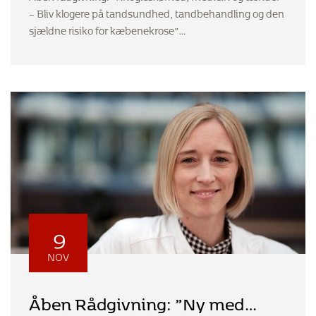
tænder” v. tandlæge og kirurg
– Bliv klogere på tandsundhed, tandbehandling og den
Helle Toftgaard Frandsen
sjældne risiko for kæbenekrose”…
9
NOV
Åben Rådgivning: ”Ny med