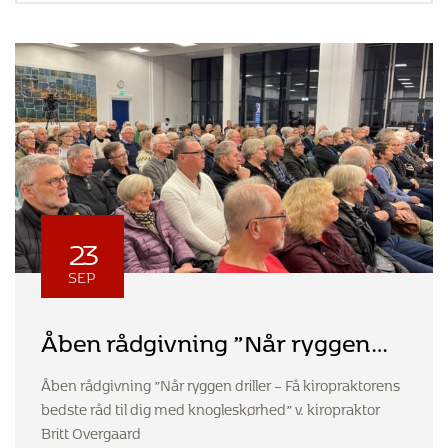
23
SEP
Åben rådgivning ”Når ryggen
driller – Få kiropraktorens
Åben rådgivning ”Når ryggen driller – Få kiropraktorens
bedste råd til dig med
bedste råd til dig med knogleskørhed” v. kiropraktor
knogleskørhed” v. kiropraktor
Britt Overgaard