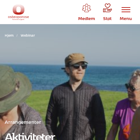
Medlem
Støt
Menu
Hjem
/
Webinar
Arrangementer
Aktiviteter