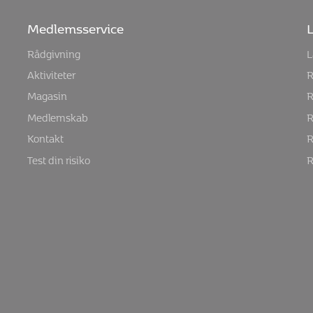
Medlemsservice
L
Rådgivning
L
Aktiviteter
R
Magasin
R
Medlemskab
R
Kontakt
R
Test din risiko
R