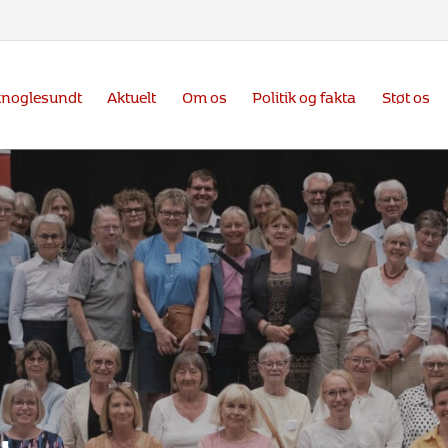
knoglesundt
Aktuelt
Om os
Politik og fakta
Støt os
te