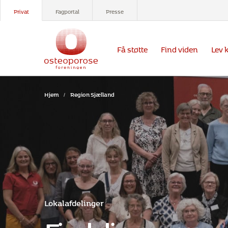
Privat
Fagportal
Presse
Få støtte
Find viden
Lev 
Hjem
/
Region Sjælland
Lokalafdelinger
Find din nærmes