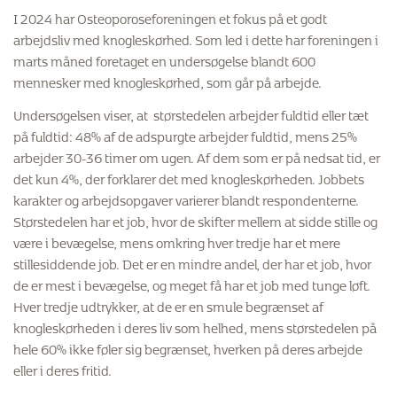
I 2024 har Osteoporoseforeningen et fokus på et godt
arbejdsliv med knogleskørhed. Som led i dette har foreningen i
marts måned foretaget en undersøgelse blandt 600
mennesker med knogleskørhed, som går på arbejde.
Undersøgelsen viser, at størstedelen arbejder fuldtid eller tæt
på fuldtid: 48% af de adspurgte arbejder fuldtid, mens 25%
arbejder 30-36 timer om ugen. Af dem som er på nedsat tid, er
det kun 4%, der forklarer det med knogleskørheden. Jobbets
karakter og arbejdsopgaver varierer blandt respondenterne.
Størstedelen har et job, hvor de skifter mellem at sidde stille og
være i bevægelse, mens omkring hver tredje har et mere
stillesiddende job. Det er en mindre andel, der har et job, hvor
de er mest i bevægelse, og meget få har et job med tunge løft.
Hver tredje udtrykker, at de er en smule begrænset af
knogleskørheden i deres liv som helhed, mens størstedelen på
hele 60% ikke føler sig begrænset, hverken på deres arbejde
eller i deres fritid.