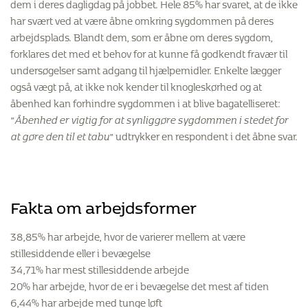
dem i deres dagligdag på jobbet. Hele 85% har svaret, at de ikke
har svært ved at være åbne omkring sygdommen på deres
arbejdsplads. Blandt dem, som er åbne om deres sygdom,
forklares det med et behov for at kunne få godkendt fravær til
undersøgelser samt adgang til hjælpemidler. Enkelte lægger
også vægt på, at ikke nok kender til knogleskørhed og at
åbenhed kan forhindre sygdommen i at blive bagatelliseret:
”
Åbenhed er vigtig for at synliggøre sygdommen i stedet for
at gøre den til et tabu
” udtrykker en respondent i det åbne svar.
Fakta om arbejdsformer
38,85% har arbejde, hvor de varierer mellem at være
stillesiddende eller i bevægelse
34,71% har mest stillesiddende arbejde
20% har arbejde, hvor de er i bevægelse det mest af tiden
6,44% har arbejde med tunge løft