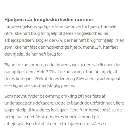
Hjælpen når knogleskørheden rammer
I undersøgelsens spørgsmål om behovet for hjælp, har hele
69% ikke haft brug for hjælp til deres knogleskørhed på
arbejdspladsen. Dog er der 6%, der har haft brug for hjælp, men
som ikke har fået den nødvendige hjælp, mens 17% har fået
den hjælp, de har haft brug for.
Blandt de adspurgte, er det hovedsageligt deres kollegaer, der
har hjulpet dem. Hele 39% af de adspurgte har fået hjælp af
deres kollegaer, 26% af deres leder og 24% af en fysioterapeut
eller lignende sundhedsfaglig person.
Som nævnt, fylder bekymring omkring løft hos flere af
undersøgelsens deltagere. Dette er blandt de udfordringer, flere
søger hjælp til hos deres kollegaer. Flere fremhæver også, at de
netop har været åbne om deres knogleskørhed på
arbejdspladsen for at få den rette hjælp og forståelse i