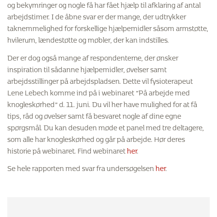
og bekymringer og nogle få har fået hjælp til afklaring af antal
arbejdstimer. I de åbne svar er der mange, der udtrykker
taknemmelighed for forskellige hjælpemidler såsom armstøtte,
hvilerum, lændestøtte og møbler, der kan indstilles.
Der er dog også mange af respondenterne, der ønsker
inspiration til sådanne hjælpemidler, øvelser samt
arbejdsstillinger på arbejdspladsen. Dette vil fysioterapeut
Lene Lebech komme ind på i webinaret ”På arbejde med
knogleskørhed” d. 11. juni. Du vil her have mulighed for at få
tips, råd og øvelser samt få besvaret nogle af dine egne
spørgsmål. Du kan desuden møde et panel med tre deltagere,
som alle har knogleskørhed og går på arbejde. Hør deres
historie på webinaret. Find webinaret
her
.
Se hele rapporten med svar fra undersøgelsen
her
.