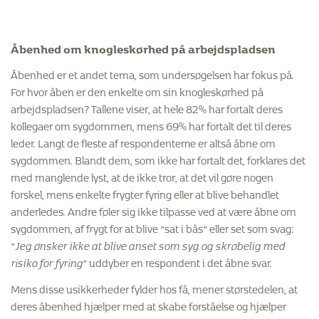
Åbenhed om knogleskørhed på arbejdspladsen
Åbenhed er et andet tema, som undersøgelsen har fokus på.
For hvor åben er den enkelte om sin knogleskørhed på
arbejdspladsen? Tallene viser, at hele 82% har fortalt deres
kollegaer om sygdommen, mens 69% har fortalt det til deres
leder. Langt de fleste af respondenterne er altså åbne om
sygdommen. Blandt dem, som ikke har fortalt det, forklares det
med manglende lyst, at de ikke tror, at det vil gøre nogen
forskel, mens enkelte frygter fyring eller at blive behandlet
anderledes. Andre føler sig ikke tilpasse ved at være åbne om
sygdommen, af frygt for at blive ”sat i bås” eller set som svag:
”
Jeg ønsker ikke at blive anset som syg og skrøbelig med
risiko for fyring
” uddyber en respondent i det åbne svar.
Mens disse usikkerheder fylder hos få, mener størstedelen, at
deres åbenhed hjælper med at skabe forståelse og hjælper