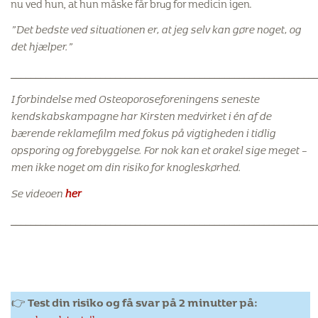
nu ved hun, at hun måske får brug for medicin igen.
”Det bedste ved situationen er, at jeg selv kan gøre noget, og
det hjælper.”
_____________________________________________________________
I forbindelse med Osteoporoseforeningens seneste
kendskabskampagne har Kirsten medvirket i én af de
bærende reklamefilm med fokus på vigtigheden i tidlig
opsporing og forebyggelse. For nok kan et orakel sige meget –
men ikke noget om din risiko for knogleskørhed.
Se videoen
her
_____________________________________________________________
👉
Test din risiko og få svar på 2 minutter på:
www.knogletest.dk