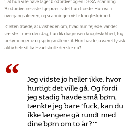
i, at hun ville have taget blodprøver og en DEXA-scanning.
Blodprøverne viste lige præcis det hun troede. Hun var i
overgangsalderen, og scanningen viste knogleskørhed.
Kirsten troede, at uvisheden om, hvad hun fejlede, var det
værste – men den dag, hun fik diagnosen knogleskørhed, tog
bekymringerne og spørgsmålene til. Hun havde jo været fysisk
aktiv hele sit liv. Hvad skulle der ske nu?
“
Jeg vidste jo heller ikke, hvor
hurtigt det ville gå. Og fordi
jeg stadig havde små børn,
tænkte jeg bare ’fuck, kan du
ikke længere gå rundt med
dine børn om to år?’”