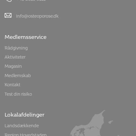
Kontakt os
Osteoporoseforeningen - landsforeningen mod
knogleskørhed
Park Allé 5, 1. tv.
8000 Aarhus C
Mandag og onsdag kl. 9-13.30, tirsdag kl. 8-13 og torsdag
kl. 13-18
+45 8613 9111
info@osteoporose.dk
Medlemsservice
Rådgivning