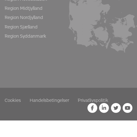
Aktiviteter
Magasin
Medlemskab
Kontakt
Test din risiko
Lokalafdelinger
Landsdækkende
Region Hovedstaden
Region Midtjylland
Region Nordjylland
Region Sjælland
Region Syddanmark