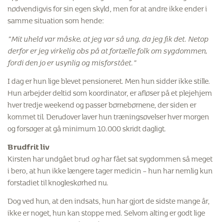
nødvendigvis for sin egen skyld, men for at andre ikke ender i
samme situation som hende:
”Mit uheld var måske, at jeg var så ung, da jeg fik det. Netop
derfor er jeg virkelig obs på at fortælle folk om sygdommen,
fordi den jo er usynlig og misforstået.”
I dag er hun lige blevet pensioneret. Men hun sidder ikke stille.
Hun arbejder deltid som koordinator, er afløser på et plejehjem
hver tredje weekend og passer børnebørnene, der siden er
kommet til. Derudover laver hun træningsøvelser hver morgen
og forsøger at gå minimum 10.000 skridt dagligt.
Brudfrit liv
Kirsten har undgået brud
og
har fået sat sygdommen så meget
i bero, at hun ikke længere tager medicin – hun har nemlig kun
forstadiet til knogleskørhed nu.
Dog ved hun, at den indsats, hun har gjort de sidste mange år,
ikke er noget, hun kan stoppe med. Selvom alting er godt lige