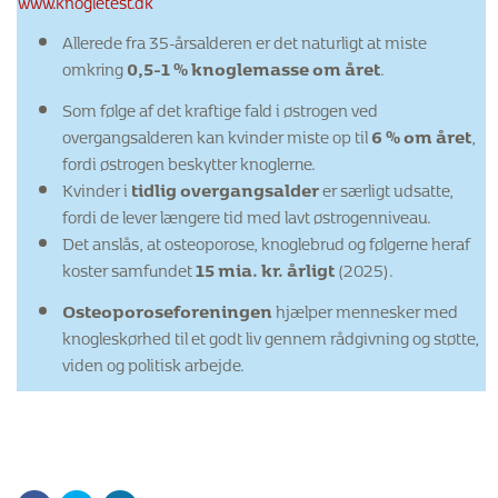
Allerede fra 35-årsalderen er det naturligt at miste
omkring
0,5-1 % knoglemasse om året
.
Som følge af det kraftige fald i østrogen ved
overgangsalderen kan kvinder miste op til
6 % om året
,
fordi østrogen beskytter knoglerne.
Kvinder i
tidlig overgangsalder
er særligt udsatte,
fordi de lever længere tid med lavt østrogenniveau.
Det anslås, at osteoporose, knoglebrud og følgerne heraf
koster samfundet
15 mia. kr. årligt
(2025).
Osteoporoseforeningen
hjælper mennesker med
knogleskørhed til et godt liv gennem rådgivning og støtte,
viden og politisk arbejde.