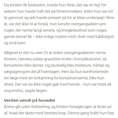
Da Kirsten fik beskeden, troede hun først, det var en fejl. For
selvom hun havde haft det på fornemmelsen, siden hun var 40
år gammel, og selv havde presset på for at blive undersøgt i flere
år, var det ikke til at forstå. Hun kendte overgangsalder som
noget, der ramte langt senere, og knogleskørhed som noget,
gamle damer fik – ikke enlige mødre midt i livet med fuldtidsjob
og små børn.
Alligevel er det nu over 25 år siden overgangsalderen ramte
Kirsten. Hendes sidste graviditet endte i komplikationer, så
livmoderen blev fjernet. Og pludselig blev hedeture, hårtab og
vægtøgning en del af hverdagen. Men da hun konfronterede
sin læge med sin bekymring for konsekvenserne, blev hun
afvist. Der var da ikke noget galt med hende – hun var trods alt
ung endnu, sagde lægen.
Verden vendt på hovedet
Årene gik uden forbedring, og Kirsten forsøgte igen at finde ud
af, hvad der skete med hendes krop. Denne gang holdt hun fast