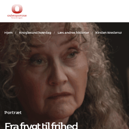
Hjem
/
Knoglesund hverdag
/
Læs andres historier
/
Kirsten Westersø
Portræt
Fra frygt til frihed