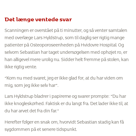
Det længe ventede svar
Scanningen er overstået på ti minutter, og så venter samtalen
med overlæge Lars Hyldstrup, som til daglig ser rigtig mange
patienter på Osteoporoseenheden på Hvidovre Hospital. Og
selvom Sebastian har taget undersøgelsen med ophøjet ro, er
han alligevel mere urolig nu. Sidder helt fremme på stolen, kan
ikke rigtig vente.
“Kom nu med svaret, jeg er ikke glad for, at du har viden om
mig, som jeg ikke selv har”.
Lars Hyldstrup bladrer i papirerne og svarer prompte: ”Du har
ikke knogleskørhed. Faktisk er du langt fra. Det lader ikke til, at
du har arvet det fra din far.”
Herefter følger en snak om, hvorvidt Sebastian stadig kan få
sygdommen på et senere tidspunkt.