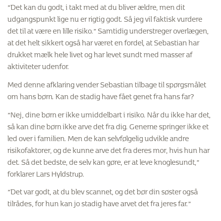
”Det kan du godt, i takt med at du bliver ældre, men dit
udgangspunkt lige nu er rigtig godt. Så jeg vil faktisk vurdere
det til at være en lille risiko.” Samtidig understreger overlægen,
at det helt sikkert også har været en fordel, at Sebastian har
drukket mælk hele livet og har levet sundt med masser af
aktiviteter udenfor.
Med denne afklaring vender Sebastian tilbage til spørgsmålet
om hans børn. Kan de stadig have fået genet fra hans far?
”Nej, dine børn er ikke umiddelbart i risiko. Når du ikke har det,
så kan dine børn ikke arve det fra dig. Generne springer ikke et
led over i familien. Men de kan selvfølgelig udvikle andre
risikofaktorer, og de kunne arve det fra deres mor, hvis hun har
det. Så det bedste, de selv kan gøre, er at leve knoglesundt,”
forklarer Lars Hyldstrup.
”Det var godt, at du blev scannet, og det bør din søster også
tilrådes, for hun kan jo stadig have arvet det fra jeres far.”