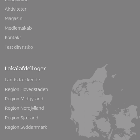
Mandag og onsdag kl. 9-13.30, tirsdag kl. 8-13 og torsdag
kl. 13-18
+45 8613 9111
info@osteoporose.dk
Medlemsservice
Rådgivning
Aktiviteter
Magasin
Medlemskab
Kontakt
Test din risiko