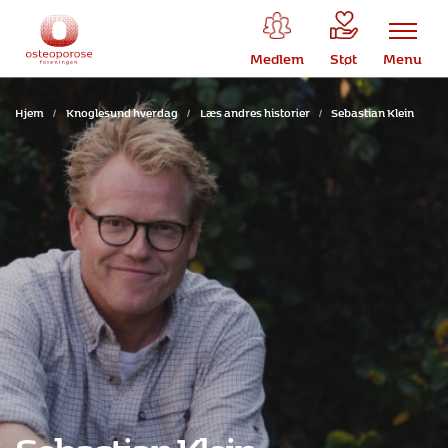
Medlem
Støt
Menu
Hjem
/
Knoglesund hverdag
/
Læs andres historier
/
Sebastian Klein
Sebastian Klein