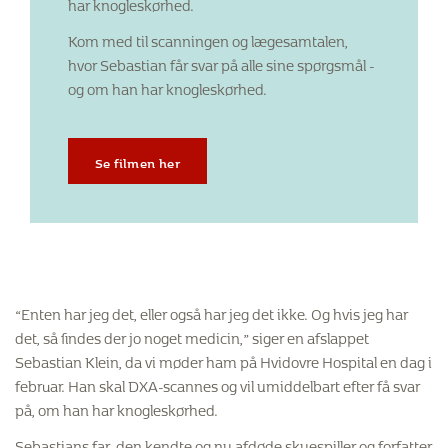
har knogleskørhed.
Kom med til scanningen og lægesamtalen,
hvor Sebastian får svar på alle sine spørgsmål -
og om han har knogleskørhed.
Se filmen her
“Enten har jeg det, eller også har jeg det ikke. Og hvis jeg har
det, så findes der jo noget medicin,” siger en afslappet
Sebastian Klein, da vi møder ham på Hvidovre Hospital en dag i
februar. Han skal DXA-scannes og vil umiddelbart efter få svar
på, om han har knogleskørhed.
Sebastians far, den kendte og nu afdøde skuespiller og forfatter