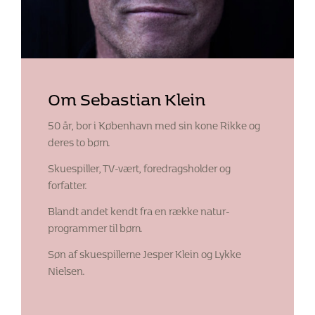
Om Sebastian Klein
50 år, bor i København med sin kone Rikke og
deres to børn.
Skuespiller, TV-vært, foredragsholder og
forfatter.
Blandt andet kendt fra en række natur-
programmer til børn.
Søn af skuespillerne Jesper Klein og Lykke
Nielsen.