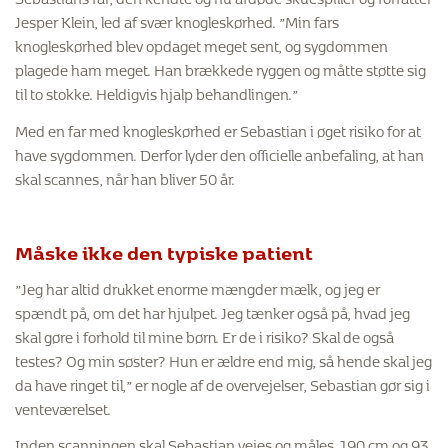
Jesper Klein, led af svær knogleskørhed. ”Min fars
knogleskørhed blev opdaget meget sent, og sygdommen
plagede ham meget. Han brækkede ryggen og måtte støtte sig
til to stokke. Heldigvis hjalp behandlingen.”
Med en far med knogleskørhed er Sebastian i øget risiko for at
have sygdommen. Derfor lyder den officielle anbefaling, at han
skal scannes, når han bliver 50 år.
Måske ikke den typiske patient
”Jeg har altid drukket enorme mængder mælk, og jeg er
spændt på, om det har hjulpet. Jeg tænker også på, hvad jeg
skal gøre i forhold til mine børn. Er de i risiko? Skal de også
testes? Og min søster? Hun er ældre end mig, så hende skal jeg
da have ringet til,” er nogle af de overvejelser, Sebastian gør sig i
venteværelset.
Inden scanningen skal Sebastian vejes og måles. 190 cm og 93