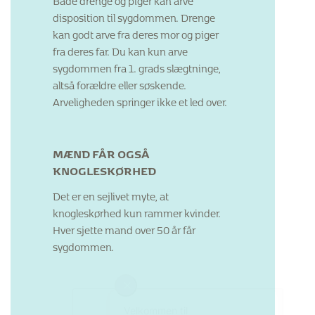
disposition til sygdommen. Drenge
kan godt arve fra deres mor og piger
fra deres far. Du kan kun arve
sygdommen fra 1. grads slægtninge,
altså forældre eller søskende.
Arveligheden springer ikke et led over.
MÆND FÅR OGSÅ
KNOGLESKØRHED
Det er en sejlivet myte, at
knogleskørhed kun rammer kvinder.
Hver sjette mand over 50 år får
sygdommen.