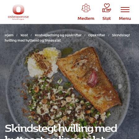
Medlem
Støt
Menu
Hjem
/
Kost
/
Kostvejledning og opskrifter
/
Opskrifter
/
Skindstegt
hvilling med hytteost og linsesalat
Skindstegt hvilling med
hytteost og linsesalat