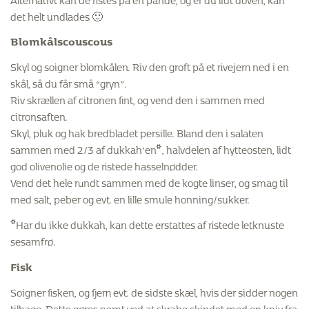
det helt undlades 🙂
Blomkålscouscous
Skyl og soigner blomkålen. Riv den groft på et rivejern ned i en
skål, så du får små “gryn”.
Riv skrællen af citronen fint, og vend den i sammen med
citronsaften.
Skyl, pluk og hak bredbladet persille. Bland den i salaten
sammen med 2/3 af dukkah’en*, halvdelen af hytteosten, lidt
god olivenolie og de ristede hasselnødder.
Vend det hele rundt sammen med de kogte linser, og smag til
med salt, peber og evt. en lille smule honning/sukker.
*Har du ikke dukkah, kan dette erstattes af ristede letknuste
sesamfrø.
Fisk
Soigner fisken, og fjern evt. de sidste skæl, hvis der sidder nogen
tilbage. Dette gøres nemt ved at skrabe skindet med en kniv fra