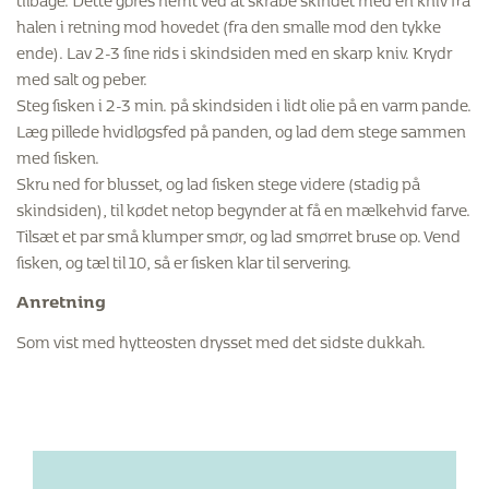
halen i retning mod hovedet (fra den smalle mod den tykke
ende). Lav 2-3 fine rids i skindsiden med en skarp kniv. Krydr
med salt og peber.
Steg fisken i 2-3 min. på skindsiden i lidt olie på en varm pande.
Læg pillede hvidløgsfed på panden, og lad dem stege sammen
med fisken.
Skru ned for blusset, og lad fisken stege videre (stadig på
skindsiden), til kødet netop begynder at få en mælkehvid farve.
Tilsæt et par små klumper smør, og lad smørret bruse op. Vend
fisken, og tæl til 10, så er fisken klar til servering.
Anretning
Som vist med hytteosten drysset med det sidste dukkah.