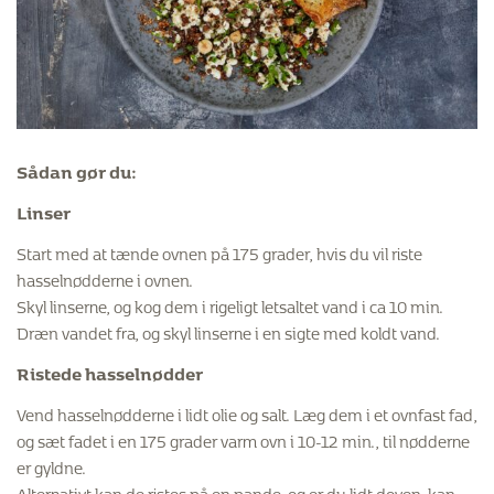
Sådan gør du:
Linser
Start med at tænde ovnen på 175 grader, hvis du vil riste
hasselnødderne i ovnen.
Skyl linserne, og kog dem i rigeligt letsaltet vand i ca 10 min.
Dræn vandet fra, og skyl linserne i en sigte med koldt vand.
Ristede hasselnødder
Vend hasselnødderne i lidt olie og salt. Læg dem i et ovnfast fad,
og sæt fadet i en 175 grader varm ovn i 10-12 min., til nødderne
er gyldne.
Alternativt kan de ristes på en pande, og er du lidt doven, kan