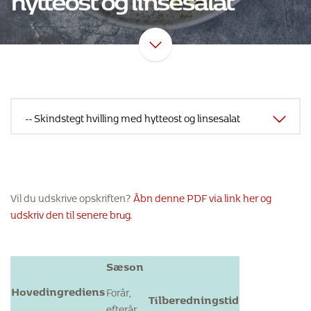
Vil du udskrive opskriften?
Åbn denne PDF via link her og
udskriv den til senere brug.
Sæson
Hovedingrediens
Forår,
Tilberedningstid
efterår,