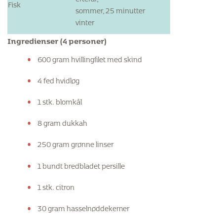
Fisk
sommer,
25 minutter
vinter
Ingredienser (4 personer)
600 gram hvillingfilet med skind
4 fed hvidløg
1 stk. blomkål
8 gram dukkah
250 gram grønne linser
1 bundt bredbladet persille
1 stk. citron
30 gram hasselnøddekerner