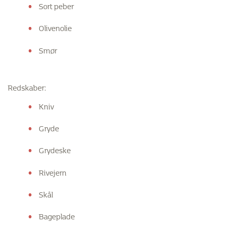
Sort peber
Olivenolie
Smør
Redskaber:
Kniv
Gryde
Grydeske
Rivejern
Skål
Bageplade