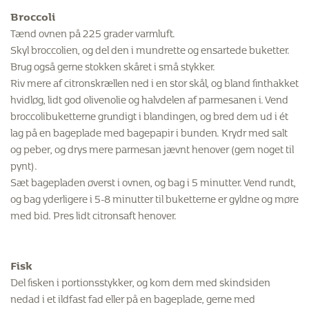
Broccoli
Tænd ovnen på 225 grader varmluft.
Skyl broccolien, og del den i mundrette og ensartede buketter.
Brug også gerne stokken skåret i små stykker.
Riv mere af citronskrællen ned i en stor skål, og bland finthakket
hvidløg, lidt god olivenolie og halvdelen af parmesanen i. Vend
broccolibuketterne grundigt i blandingen, og bred dem ud i ét
lag på en bageplade med bagepapir i bunden. Krydr med salt
og peber, og drys mere parmesan jævnt henover (gem noget til
pynt).
Sæt bagepladen øverst i ovnen, og bag i 5 minutter. Vend rundt,
og bag yderligere i 5-8 minutter til buketterne er gyldne og møre
med bid. Pres lidt citronsaft henover.
Fisk
Del fisken i portionsstykker, og kom dem med skindsiden
nedad i et ildfast fad eller på en bageplade, gerne med