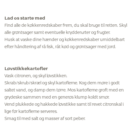
Lad os starte med
Find alle de køkkenredskaber frem, du skal bruge til retten. Skyl
alle grøntsager samt eventuelle krydderurter og frugter.
Husk at vaske dine hænder og køkkenredskaber umiddelbart
efter håndtering af rå fisk, råt kød og grøntsager med jord.
Løvstikkekartofler
Vask citronen, og skyl løvstikken.
Skrab/skrub/skræl og skyl kartoflerne. Kog dem møre i godt
saltet vand, og damp dem tørre. Mos kartoflerne groft med en
grydeske sammen med en generøs klump koldt smør.
Vend plukkede og hakkede løvstikke samt til revet citronskal i
lige før kartoflerne serveres.
Smag til med salt og masser af sort peber.