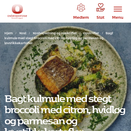
Medlem
Støt
Menu
Hjem
/
Kost
/
Kostvejledning og opskrifter
/
Opskrifter
/
Bagt
kulmule med stegt broccoli med citron, hvidløg og parmesan og
løvstikkekartofler
Bagt kulmule med stegt
broccoli med citron, hvidløg
og parmesan og
løvstikkekartofler