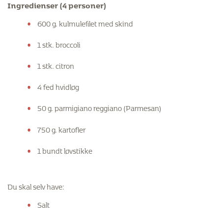
Ingredienser (4 personer)
600 g. kulmulefilet med skind
1 stk. broccoli
1 stk. citron
4 fed hvidløg
50 g. parmigiano reggiano (Parmesan)
750 g. kartofler
1 bundt løvstikke
Du skal selv have:
Salt