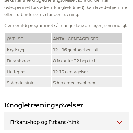
osteopeni (et forstadie til knogleskørhed), kan lave derhjemme
eller i forbindelse med anden træning.
Gennemfør programmet så mange dage om ugen, som muligt.
ØVELSE
ANTAL GENTAGELSER
Krydsryg
12 – 16 gentagelser i alt
Firkantshop
8 firkanter 32 hop i alt
Hoftepres
12-15 gentagelser
Stående hink
5 hink med hvert ben
Knogletræningsøvelser
Firkant-hop og Firkant-hink