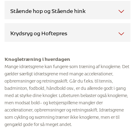
Stående hop og Stående hink
Krydsryg og Hoftepres
Knogletræning i hverdagen
Mange idrætsgrene kan fungere som træning af knoglerne. Det
gælder særligt idrætsgrene med mange accelerationer,
Firkantshop (tv)
er den nemmeste af de to øvelser. Start
opbremsninger og retningsskift. Går du f.eks. til tennis,
med fødderne i hoftebredde og hop nu i en firkant. Sørg for
badminton, fodbold, håndbold osv., er du allerede godt i gang
at knæ og fødder peger i samme retning ved hvert hop.
med at styrke dine knogler. Løbeturen belaster også knoglerne,
I stående hop (tv)
skal du starte stående på to fødder.
men modsat bold– og ketsjerspillene mangler der
Firkantshink (th)
er sværere end hop på stedet, idet det
Herefter skal du hoppe op i luften og lande på én fod. Det er
accelerationer, opbremsninger og retningsskift. Idrætsgrene
stiller større krav til både balance og styrke. Du kan ændre
vigtigt, at du ikke hopper højere, end at du kan holde
som cykling og svømning træner ikke knoglerne, men er til
sværhedsgraden ved at hoppe firkanten større eller mindre.
balancen, når du lander.
Krydsryg (tv) og hoftepres (th):
Disse øvelser styrker
gengæld gode for så meget andet.
både ryggens store og små muskler.
I stående hink (th)
skal du starte stående på én fod.