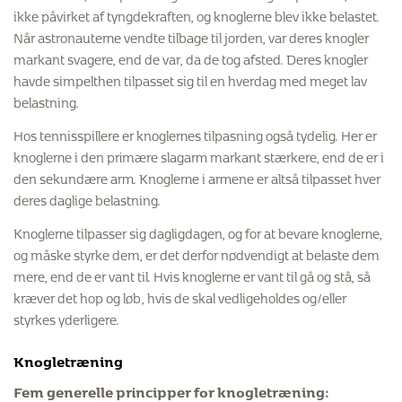
ikke påvirket af tyngdekraften, og knoglerne blev ikke belastet.
Træning med impact er træning, hvor knoglerne bliver
Når astronauterne vendte tilbage til jorden, var deres knogler
presset sammen. Det sker eksempelvis ved løb, hop eller
markant svagere, end de var, da de tog afsted. Deres knogler
hurtige retningsskift.
havde simpelthen tilpasset sig til en hverdag med meget lav
Ved styrketræning trækker musklerne i knoglerne, hvilket
Illustrationer: Simon Esrup
belastning.
bøjer dem en lille smule.
Hos tennisspillere er knoglernes tilpasning også tydelig. Her er
Illustrationer: Simon Esrup
knoglerne i den primære slagarm markant stærkere, end de er i
den sekundære arm. Knoglerne i armene er altså tilpasset hver
deres daglige belastning.
Knoglerne tilpasser sig dagligdagen, og for at bevare knoglerne,
og måske styrke dem, er det derfor nødvendigt at belaste dem
mere, end de er vant til. Hvis knoglerne er vant til gå og stå, så
kræver det hop og løb, hvis de skal vedligeholdes og/eller
styrkes yderligere.
Knogletræning
Fem generelle principper for knogletræning: