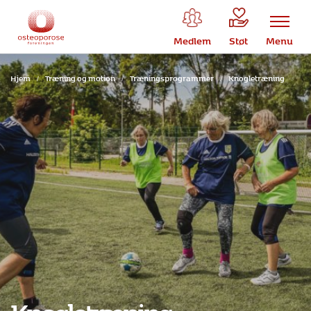
Medlem
Støt
Menu
Hjem
/
Træning og motion
/
Træningsprogrammer
/
Knogletræning
Knogletræning