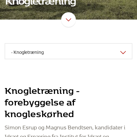
Knogletræning -
forebyggelse af
knogleskørhed
Simon Esrup og Magnus Bendtsen, kandidater i
Idræt og Ernæring fra Institut for Idræt og