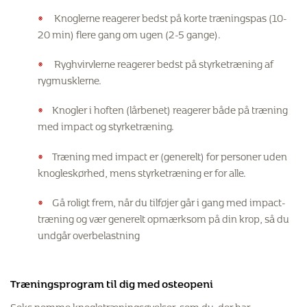
Knoglerne reagerer bedst på korte træningspas (10-
20 min) flere gang om ugen (2-5 gange).
Ryghvirvlerne reagerer bedst på styrketræning af
rygmusklerne.
Knogler i hoften (lårbenet) reagerer både på træning
med impact og styrketræning.
Træning med impact er (generelt) for personer uden
knogleskørhed, mens styrketræning er for alle.
Gå roligt frem, når du tilføjer går i gang med impact-
træning og vær generelt opmærksom på din krop, så du
undgår overbelastning
Træningsprogram til dig med osteopeni
Seks nemme knogletræningsøvelser, som du, der har