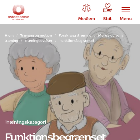
Medlem
Støt
Menu
Hjem
/
Træning og motion
/
Forskning i træning
/
Mere viden om
træning
/
Træningsøvelser
/
Funktionsbegrænset
Træningskategori
Funktionsbegrænset