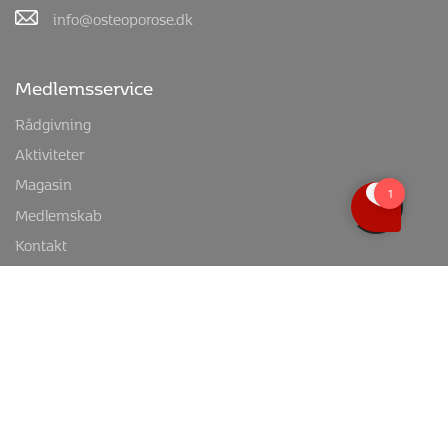
info@osteoporose.dk
Medlemsservice
Rådgivning
Aktiviteter
Magasin
Medlemskab
Kontakt
Test din risiko
Lokalafdelinger
Landsdækkende
Region Hovedstaden
Region Midtjylland