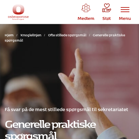
Medlem
Støt
Menu
Hjem
/
Knoglelinjen
/
Ofte stillede spørgsmål
/
Generelle praktiske
spørgsmål
Få svar på de mest stillede spørgsmål til sekretariatet
Generelle praktiske
spørgsmål