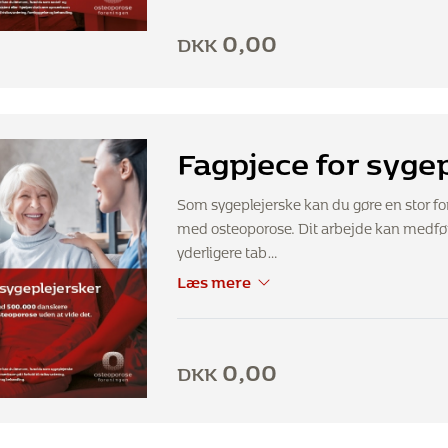
0,00
DKK
Fagpjece for syge
Som sygeplejerske kan du gøre en stor fo
med osteoporose. Dit arbejde kan medfø
yderligere tab…
Læs mere
0,00
DKK