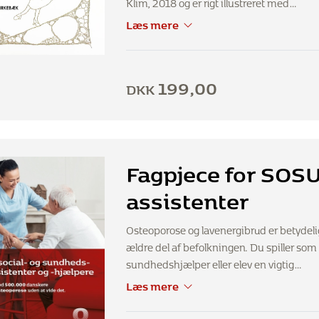
Klim, 2018 og er rigt illustreret med…
Læs mere
199,00
DKK
Fagpjece for SOS
assistenter
Osteoporose og lavenergibrud er betyde
ældre del af befolkningen. Du spiller som 
sundhedshjælper eller elev en vigtig…
Læs mere