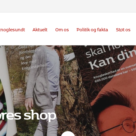
knoglesundt
Aktuelt
Om os
Politik og fakta
Støt os
ores shop