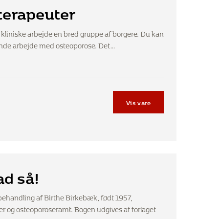
oterapeuter
liniske arbejde en bred gruppe af borgere. Du kan
ggende arbejde med osteoporose. Det…
Vis vare
ad så!
ehandling af Birthe Birkebæk, født 1957,
er og osteoporoseramt. Bogen udgives af forlaget