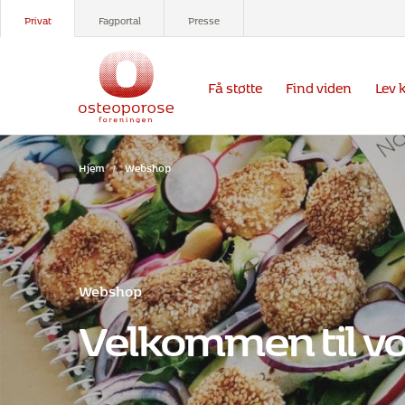
Privat
Fagportal
Presse
Få støtte
Find viden
Lev 
Hjem
/
Webshop
Webshop
Velkommen til v