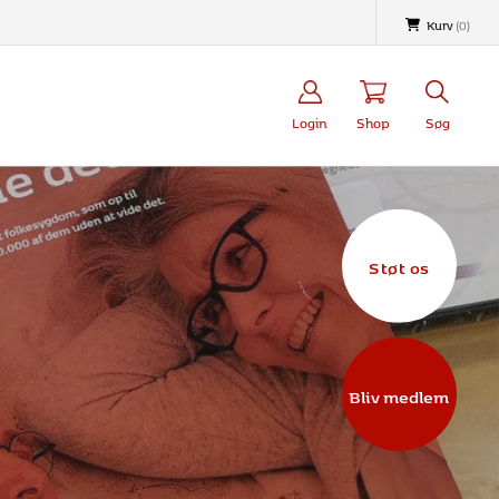
Kurv
(
0
)
Login
Shop
Søg
Støt os
Bliv medlem