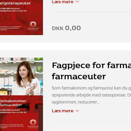
Læs mere
0,00
DKK
Fagpjece for far
farmaceuter
Som farmakonom og farmaceut kan du gøre
opsporende arbejde med osteoporose. Di
sygdommen, reducerer…
Læs mere