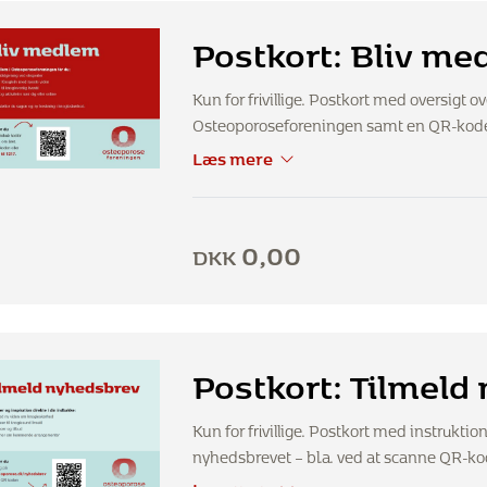
Postkort: Bliv me
Kun for frivillige. Postkort med oversigt 
Osteoporoseforeningen samt en QR-kode 
Læs mere
0,00
DKK
Postkort: Tilmeld
Kun for frivillige. Postkort med instrukti
nyhedsbrevet – bl.a. ved at scanne QR-ko
Læs mere