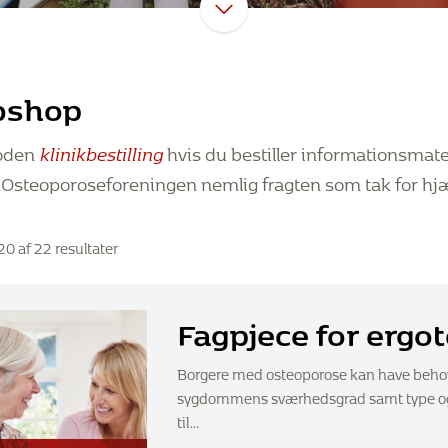
bshop
oden
klinikbestilling
hvis du bestiller informationsmater
 Osteoporoseforeningen nemlig fragten som tak for hjæ
20 af 22 resultater
Fagpjece for ergo
Borgere med osteoporose kan have behov 
sygdommens sværhedsgrad samt type og 
til…