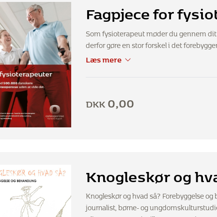
Fagpjece for fysi
Som fysioterapeut møder du gennem dit k
derfor gøre en stor forskel i det foreby
Læs mere
0,00
DKK
Knogleskør og hv
Knogleskør og hvad så? Forebyggelse og b
journalist, børne- og ungdomskulturstudi