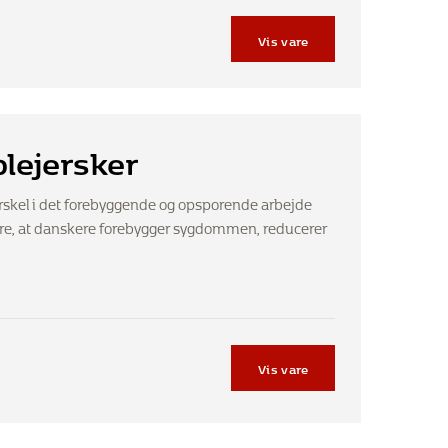
Vis vare
plejersker
rskel i det forebyggende og opsporende arbejde
re, at danskere forebygger sygdommen, reducerer
Vis vare