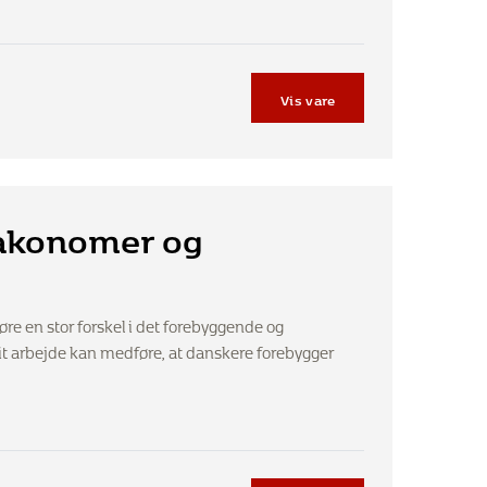
Vis vare
makonomer og
 en stor forskel i det forebyggende og
t arbejde kan medføre, at danskere forebygger