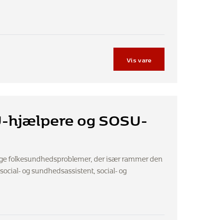
Vis vare
U-hjælpere og SOSU-
lige folkesundhedsproblemer, der især rammer den
social- og sundhedsassistent, social- og