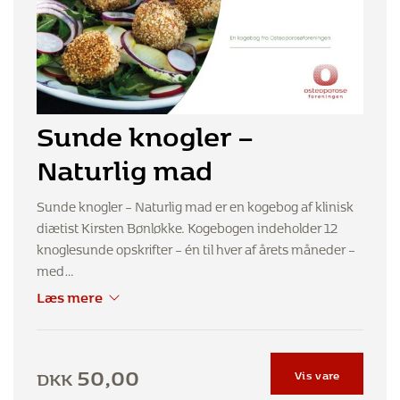
Sunde knogler –
Naturlig mad
Sunde knogler – Naturlig mad er en kogebog af klinisk
diætist Kirsten Bønløkke. Kogebogen indeholder 12
knoglesunde opskrifter – én til hver af årets måneder –
med…
Læs mere
50,00
DKK
Vis vare