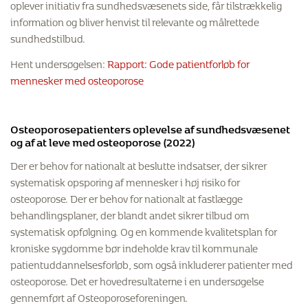
oplever initiativ fra sundhedsvæsenets side, får tilstrækkelig
information og bliver henvist til relevante og målrettede
sundhedstilbud.
Hent undersøgelsen:
Rapport: Gode patientforløb for
mennesker med osteoporose
Osteoporosepatienters oplevelse af sundhedsvæsenet
og af at leve med osteoporose (2022)
Der er behov for nationalt at beslutte indsatser, der sikrer
systematisk opsporing af mennesker i høj risiko for
osteoporose. Der er behov for nationalt at fastlægge
behandlingsplaner, der blandt andet sikrer tilbud om
systematisk opfølgning. Og en kommende kvalitetsplan for
kroniske sygdomme bør indeholde krav til kommunale
patientuddannelsesforløb, som også inkluderer patienter med
osteoporose. Det er hovedresultaterne i en undersøgelse
gennemført af Osteoporoseforeningen.