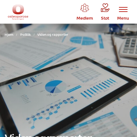
Medlem
Støt
Menu
Hjem
/
Politik
/
Viden og rapporter
Viden og rapporter