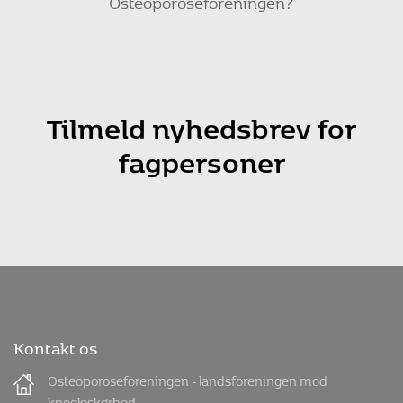
Tilmeld nyhedsbrev for
fagpersoner
Kontakt os
Osteoporoseforeningen - landsforeningen mod
knogleskørhed