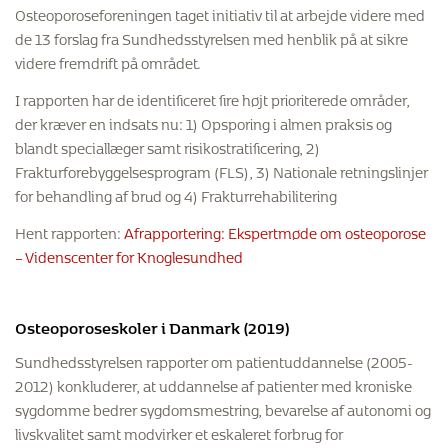
Osteoporoseforeningen taget initiativ til at arbejde videre med
de 13 forslag fra Sundhedsstyrelsen med henblik på at sikre
videre fremdrift på området.
I rapporten har de identificeret fire højt prioriterede områder,
der kræver en indsats nu: 1) Opsporing i almen praksis og
blandt speciallæger samt risikostratificering, 2)
Frakturforebyggelsesprogram (FLS), 3) Nationale retningslinjer
for behandling af brud og 4) Frakturrehabilitering
Hent rapporten:
Afrapportering: Ekspertmøde om osteoporose
– Videnscenter for Knoglesundhed
Osteoporoseskoler i Danmark (2019)
Sundhedsstyrelsen rapporter om patientuddannelse (2005-
2012) konkluderer, at uddannelse af patienter med kroniske
sygdomme bedrer sygdomsmestring, bevarelse af autonomi og
livskvalitet samt modvirker et eskaleret forbrug for