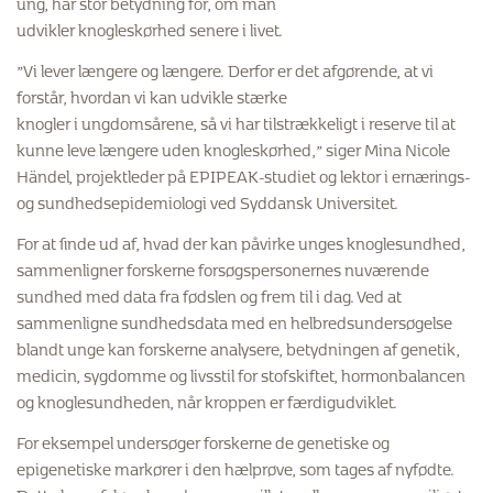
ung, har stor betydning for, om man
udvikler knogleskørhed senere i livet.
”Vi lever længere og længere. Derfor er det afgørende, at vi
forstår, hvordan vi kan udvikle stærke
knogler i ungdomsårene, så vi har tilstrækkeligt i reserve til at
kunne leve længere uden knogleskørhed,” siger Mina Nicole
Händel, projektleder på EPIPEAK-studiet og lektor i ernærings-
og sundhedsepidemiologi ved Syddansk Universitet.
For at finde ud af, hvad der kan påvirke unges knoglesundhed,
sammenligner forskerne forsøgspersonernes nuværende
sundhed med data fra fødslen og frem til i dag. Ved at
sammenligne sundhedsdata med en helbredsundersøgelse
blandt unge kan forskerne analysere, betydningen af genetik,
medicin, sygdomme og livsstil for stofskiftet, hormonbalancen
og knoglesundheden, når kroppen er færdigudviklet.
For eksempel undersøger forskerne de genetiske og
epigenetiske markører i den hælprøve, som tages af nyfødte.
Dette kan afsløre, hvordan samspillet mellem gener og miljøet