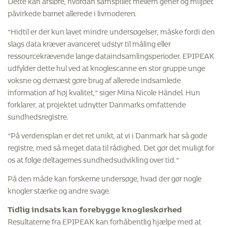
påvirkede barnet allerede i livmoderen.
”Hidtil er der kun lavet mindre undersøgelser, måske fordi den
slags data kræver avanceret udstyr til måling eller
ressourcekrævende lange dataindsamlingsperioder. EPIPEAK
udfylder dette hul ved at knoglescanne en stor gruppe unge
voksne og dernæst gøre brug af allerede indsamlede
information af høj kvalitet,” siger Mina Nicole Händel. Hun
forklarer, at projektet udnytter Danmarks omfattende
sundhedsregistre.
”På verdensplan er det ret unikt, at vi i Danmark har så gode
registre, med så meget data til rådighed. Det gør det muligt for
os at følge deltagernes sundhedsudvikling over tid.”
På den måde kan forskerne undersøge, hvad der gør nogle
knogler stærke og andre svage.
Tidlig indsats kan forebygge knogleskørhed
Resultaterne fra EPIPEAK kan forhåbentlig hjælpe med at