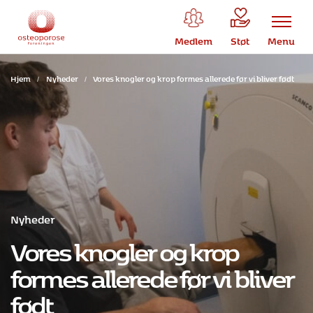
Medlem
Støt
Menu
Hjem
/
Nyheder
/
Vores knogler og krop formes allerede før vi bliver født
Nyheder
Vores knogler og krop
formes allerede før vi bliver
født