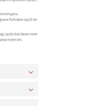
 foreningens
vere forholder sig til de
dag, og du kan læse mere
t læse mere om.
ogleskørhed.
Kirsten Bønløkke rådgiver