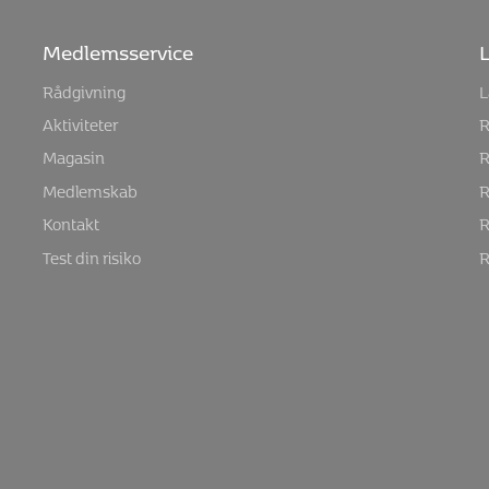
Medlemsservice
L
Rådgivning
L
Aktiviteter
R
Magasin
R
Medlemskab
R
Kontakt
R
Test din risiko
R