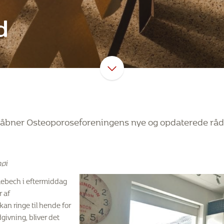
d
l åbner Osteoporoseforeningens nye og opdaterede rådg
øi
Lebech i eftermiddag
 af
an ringe til hende for
dgivning, bliver det