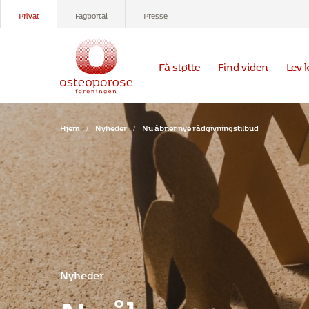
Privat
Fagportal
Presse
Få støtte
Find viden
Lev 
Hjem
/
Nyheder
/
Nu åbner nye rådgivningstilbud
Nyheder
Nu åbner nye