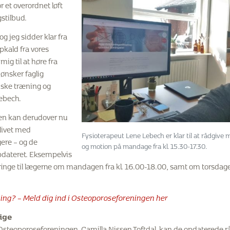
 et overordnet løft
stilbud.
og jeg sidder klar fra
opkald fra vores
g til at høre fra
ønsker faglig
iske træning og
Lebech.
en kan derudover nu
 livet med
Fysioterapeut Lene Lebech er klar til at rådgive
ere – og de
og motion på mandage fra kl. 15.30-17.30.
pdateret. Eksempelvis
 ringe til lægerne om mandagen fra kl. 16.00-18.00, samt om torsdag
ing? – Meld dig ind i Osteoporoseforeningen her
ige
i Osteoporoseforeningen, Camilla Nissen Toftdal, kan de opdaterede 