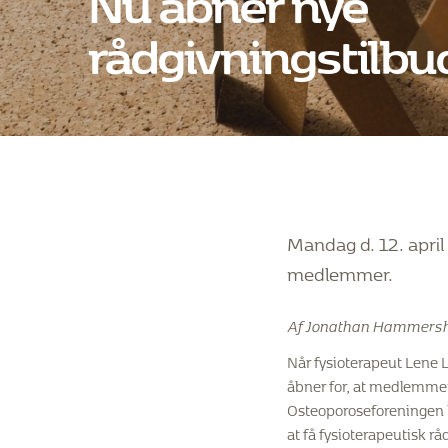
rådgivningstilbu
Mandag d. 12. apri
medlemmer.
Af Jonathan Hammersh
Når fysioterapeut Lene 
åbner for, at medlemmer
Osteoporoseforeningen k
at få fysioterapeutisk rå