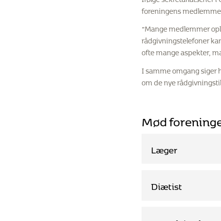
foreningens medlemmer
”Mange medlemmer oplever
rådgivningstelefoner kan
ofte mange aspekter, man 
I samme omgang siger hun
om de nye rådgivningsti
Mød foreninge
Læger
Du kan ringe til læg
Diætist
Lægerne rådgiver o
Diagnosen
Kost og ernæring er v