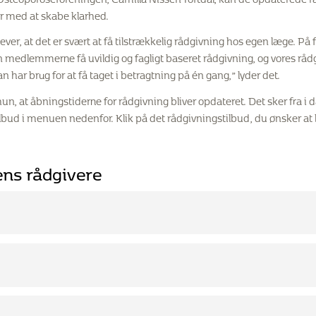
 med at skabe klarhed.
, at det er svært at få tilstrækkelig rådgivning hos egen læge. På
 medlemmerne få uvildig og fagligt baseret rådgivning, og vores rådgi
har brug for at få taget i betragtning på én gang,” lyder det.
, at åbningstiderne for rådgivning bliver opdateret. Det sker fra i 
lbud i menuen nedenfor. Klik på det rådgivningstilbud, du ønsker a
ns rådgivere
etelefonen, hvis du har spørgsmål til fx medicin og behandling for kn
m:
igtigt, hvis du har eller vil forebygge knogleskørhed. Klinisk diætist 