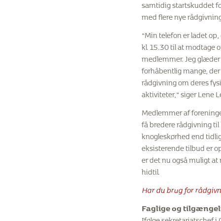
samtidig startskuddet for
med flere nye rådgivning
”Min telefon er ladet op, 
kl. 15.30 til at modtage 
medlemmer. Jeg glæder mi
forhåbentlig mange, der 
rådgivning om deres fys
aktiviteter,” siger Lene 
Medlemmer af forening
få bredere rådgivning til
knogleskørhed end tidlig
eksisterende tilbud er o
er det nu også muligt at
hidtil.
Har du brug for rådgivn
Faglige og tilgængel
Ifølge sekretariatschef 