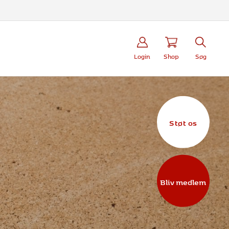
Login
Shop
Søg
Støt os
Bliv medlem