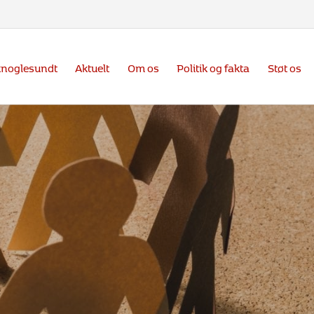
knoglesundt
Aktuelt
Om os
Politik og fakta
Støt os