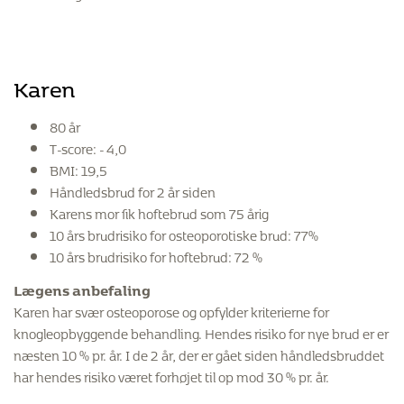
Karen
80 år
T-score: - 4,0
BMI: 19,5
Håndledsbrud for 2 år siden
Karens mor fik hoftebrud som 75 årig
10 års brudrisiko for osteoporotiske brud: 77%
10 års brudrisiko for hoftebrud: 72 %
Lægens anbefaling
Karen har svær osteoporose og opfylder kriterierne for
knogleopbyggende behandling. Hendes risiko for nye brud er er
næsten 10 % pr. år. I de 2 år, der er gået siden håndledsbruddet
har hendes risiko været forhøjet til op mod 30 % pr. år.