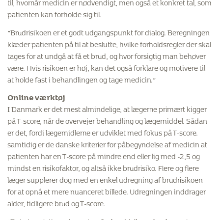
til, hvornår medicin er nødvendigt, men også et konkret tal, som
patienten kan forholde sig til.
”Brudrisikoen er et godt udgangspunkt for dialog. Beregningen
klæder patienten på til at beslutte, hvilke forholdsregler der skal
tages for at undgå at få et brud, og hvor forsigtig man behøver
være. Hvis risikoen er høj, kan det også forklare og motivere til
at holde fast i behandlingen og tage medicin.”
Online værktøj
I Danmark er det mest almindelige, at lægerne primært kigger
på T-score, når de overvejer behandling og lægemiddel. Sådan
er det, fordi lægemidlerne er udviklet med fokus på T-score.
samtidig er de danske kriterier for påbegyndelse af medicin at
patienten har en T-score på mindre end eller lig med -2,5 og
mindst en risikofaktor, og altså ikke brudrisiko. Flere og flere
læger supplerer dog med en enkel udregning af brudrisikoen
for at opnå et mere nuanceret billede. Udregningen inddrager
alder, tidligere brud og T-score.