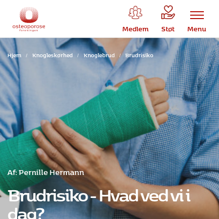
Medlem
Støt
Menu
Hjem
/
Knogleskørhed
/
Knoglebrud
/
Brudrisiko
Af: Pernille Hermann
Brudrisiko - Hvad ved vi i
dag?