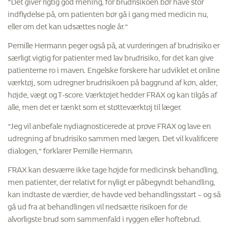
”Det giver rigtig god mening, for brudrisikoen bør have stor
indflydelse på, om patienten bør gå i gang med medicin nu,
eller om det kan udsættes nogle år.”
Pernille Hermann peger også på, at vurderingen af brudrisiko er
særligt vigtig for patienter med lav brudrisiko, for det kan give
patienterne ro i maven. Engelske forskere har udviklet et online
værktøj, som udregner brudrisikoen på baggrund af køn, alder,
højde, vægt og T-score. Værktøjet hedder FRAX og kan tilgås af
alle, men det er tænkt som et støtteværktøj til læger.
”Jeg vil anbefale nydiagnosticerede at prøve FRAX og lave en
udregning af brudrisiko sammen med lægen. Det vil kvalificere
dialogen,” forklarer Pernille Hermann.
FRAX kan desværre ikke tage højde for medicinsk behandling,
men patienter, der relativt for nyligt er påbegyndt behandling,
kan indtaste de værdier, de havde ved behandlingsstart – og så
gå ud fra at behandlingen vil nedsætte risikoen for de
alvorligste brud som sammenfald i ryggen eller hoftebrud.