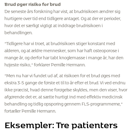
Brud øger risiko for brud
De seneste års forskning har vist, at brudrisikoen ændrer sig
hurtigere over tid end tidligere antaget. Og at der er perioder,
hvor det er særligt vigtigt at inddrage brudrisikoen i
behandlingen.
”Tidligere har vi troet, at brudrisikoen stiger konstant med
alderen, og at ældre mennesker, som har haft osteoporose i
mange år, og derfor har tabt knoglemasse i mange år, har den
højeste risiko,” forklarer Pernille Hermann.
”Men nu har vi fundet ud af, at risikoen for et brud øges med
ekstra 3-5 gange de første et til to år efter et brud. Vi ved endnu
ikke præcist, hvad denne forøgelse skyldes, men den viser, hvor
afgørende det er, at sætte hurtigt ind med effektiv medicinsk
behandling og tidlig opsporing gennem FLS-programmerne,”
fortæller Pernille Hermann.
Eksempler: Tre patienters