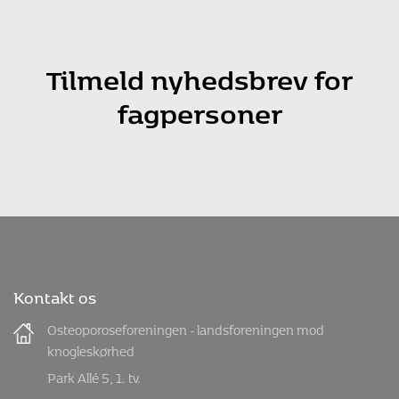
Tilmeld nyhedsbrev for
fagpersoner
Kontakt os
Osteoporoseforeningen - landsforeningen mod
knogleskørhed
Park Allé 5, 1. tv.