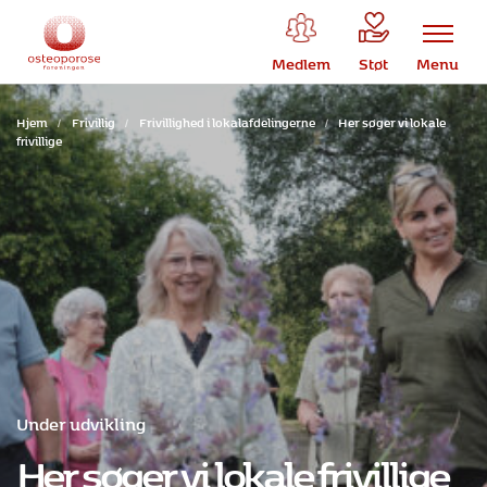
Medlem
Støt
Menu
Hjem
/
Frivillig
/
Frivillighed i lokalafdelingerne
/
Her søger vi lokale
frivillige
Under udvikling
Her søger vi lokale frivillige