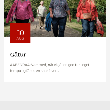
10
AUG
Gåtur
AABENRAA: Vær med, når vi går en god tur i eget
tempo og får os en snak hver…