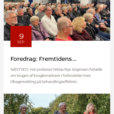
9
SEP
Foredrag: Fremtidens
behandling med fokus på
NÆSTVED: Hør professor Niklas Rye Jørgensen fortælle
knoglemarkører
om brugen af knoglemarkører i forbindelse med
tilbagemelding på behandlingseffekten.