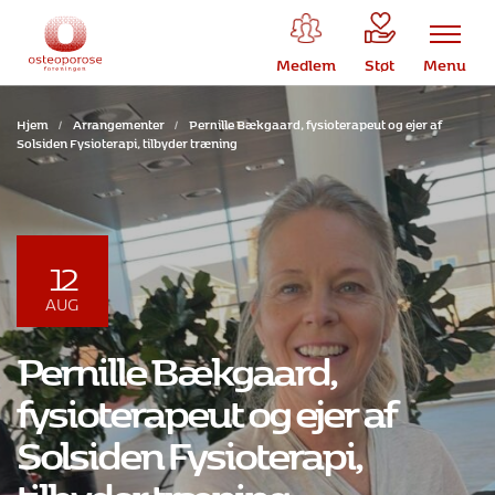
Medlem
Støt
Menu
Hjem
/
Arrangementer
/
Pernille Bækgaard, fysioterapeut og ejer af
Solsiden Fysioterapi, tilbyder træning
12
AUG
Pernille Bækgaard,
fysioterapeut og ejer af
Solsiden Fysioterapi,
tilbyder træning