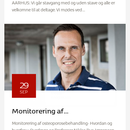
AARHUS: Vi går stavgang med og uden stave og alle er
velkomne til at deltage. Vi mødes ved…
29
SEP
Monitorering af
osteoporosebehandling:
Monitorering af osteoporosebehandling- Hvordan og
Hvordan og hvorfor
hvorfor v. Overlæge og Professor Niklas Rye Jørgensen