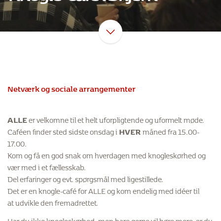
Netværk og sociale arrangementer
ALLE
er velkomne til et helt uforpligtende og uformelt møde.
Caféen finder sted sidste onsdag i
HVER
måned fra 15.00-
17.00.
Kom og få en god snak om hverdagen med knogleskørhed og
vær med i et fællesskab.
Del erfaringer og evt. spørgsmål med ligestillede.
Det er en knogle-café for ALLE og kom endelig med idéer til
at udvikle den fremadrettet.
Har du ikke knogleskørhed, men bare gerne vil høre mere, er du