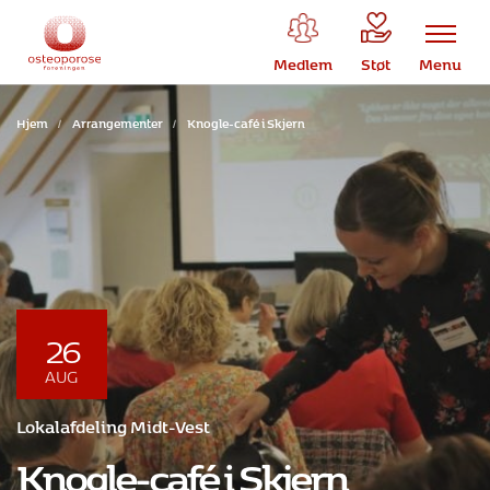
Medlem
Støt
Menu
Hjem
/
Arrangementer
/
Knogle-café i Skjern
26
AUG
Lokalafdeling Midt-Vest
Knogle-café i Skjern