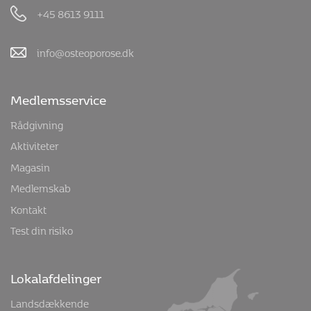
Kontakt os
Osteoporoseforeningen - landsforeningen mod
knogleskørhed
Park Allé 5, 1. tv.
8000 Aarhus C
Mandag og onsdag kl. 9-13.30, tirsdag kl. 8-13 og torsdag
kl. 13-18
+45 8613 9111
info@osteoporose.dk
Medlemsservice