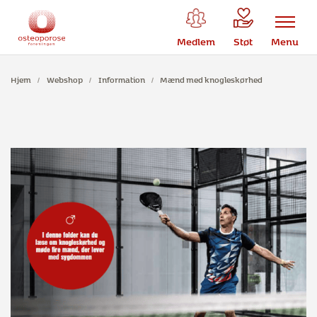
Medlem
Støt
Menu
Hjem
/
Webshop
/
Information
/
Mænd med knogleskørhed