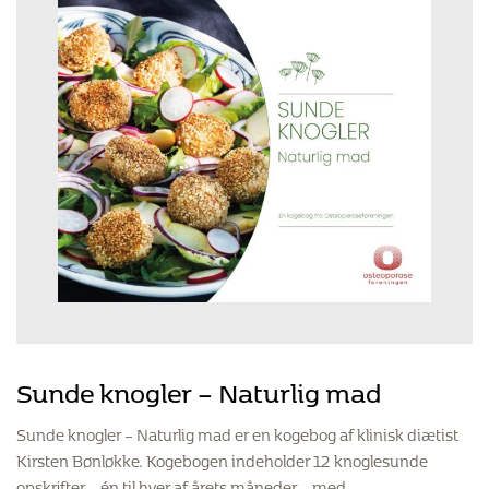
Sunde knogler – Naturlig mad
Sunde knogler – Naturlig mad er en kogebog af klinisk diætist
Kirsten Bønløkke. Kogebogen indeholder 12 knoglesunde
opskrifter – én til hver af årets måneder – med…