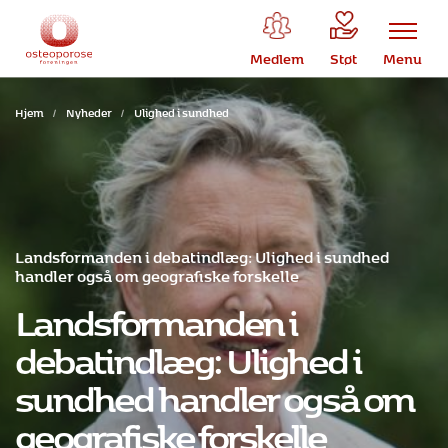
Medlem
Støt
Menu
Hjem
/
Nyheder
/
Ulighed i sundhed
Landsformanden i debatindlæg: Ulighed i sundhed
handler også om geografiske forskelle
Landsformanden i
debatindlæg: Ulighed i
sundhed handler også om
geografiske forskelle