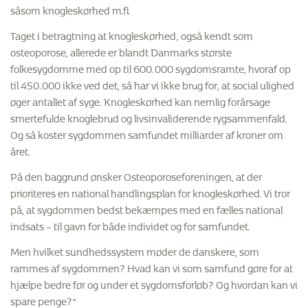
såsom knogleskørhed m.fl.
Taget i betragtning at knogleskørhed, også kendt som
osteoporose, allerede er blandt Danmarks største
folkesygdomme med op til 600.000 sygdomsramte, hvoraf op
til 450.000 ikke ved det, så har vi ikke brug for, at social ulighed
øger antallet af syge. Knogleskørhed kan nemlig forårsage
smertefulde knoglebrud og livsinvaliderende rygsammenfald.
Og så koster sygdommen samfundet milliarder af kroner om
året.
På den baggrund ønsker Osteoporoseforeningen, at der
prioriteres en national handlingsplan for knogleskørhed. Vi tror
på, at sygdommen bedst bekæmpes med en fælles national
indsats – til gavn for både individet og for samfundet.
Men hvilket sundhedssystem møder de danskere, som
rammes af sygdommen? Hvad kan vi som samfund gøre for at
hjælpe bedre før og under et sygdomsforløb? Og hvordan kan vi
spare penge?”