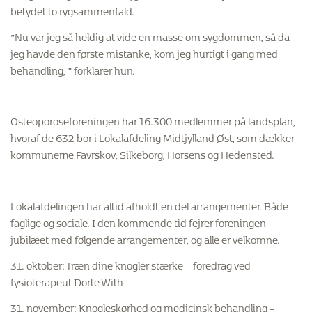
betydet to rygsammenfald.
”Nu var jeg så heldig at vide en masse om sygdommen, så da
jeg havde den første mistanke, kom jeg hurtigt i gang med
behandling, ” forklarer hun.
Osteoporoseforeningen har 16.300 medlemmer på landsplan,
hvoraf de 632 bor i Lokalafdeling Midtjylland Øst, som dækker
kommunerne Favrskov, Silkeborg, Horsens og Hedensted.
Lokalafdelingen har altid afholdt en del arrangementer. Både
faglige og sociale. I den kommende tid fejrer foreningen
jubilæet med følgende arrangementer, og alle er velkomne.
31. oktober: Træn dine knogler stærke – foredrag ved
fysioterapeut Dorte With
31. november: Knogleskørhed og medicinsk behandling –