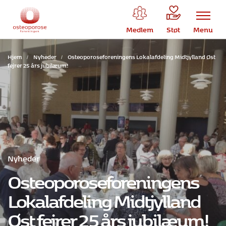
Medlem
Støt
Menu
Hjem
/
Nyheder
/
Osteoporoseforeningens Lokalafdeling Midtjylland Øst
fejrer 25 års jubilæum!
Nyheder
Osteoporoseforeningens
Lokalafdeling Midtjylland
Øst fejrer 25 års jubilæum!