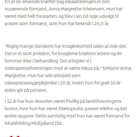
En af de drivende kræfter bag lokalafdelingen er den
nuværende formand, Anna Margrethe Kristensen. Hun har
været med helt fra starten, og blev i sin tid nøje udvalgt til
posten som formand, som hun har bestridt i 24,5 år.
”Rigtig mange danskere har knogleskørhed uden at vide det.
Det er et stort problem, for knoglerne brækker lettere og de
kommer ikke i behandling. Det arbejder vi i
Osteoporoseforeningen med at sætte fokus på,” forklarer Anna
Margrethe. Hun har selv arbejdet som
osteoporosesygeplejerske i 20 år, inden hun for godt 10 år
siden gik på pension.
I 12 år har hun desuden været frivillig på landsforeningens
kontor, hvor hun har været blæksprutte, passet telefon og løst
andre opgaver. Dette samtidig med hun har været formand for
lokalafdeling Midtjylland Øst.