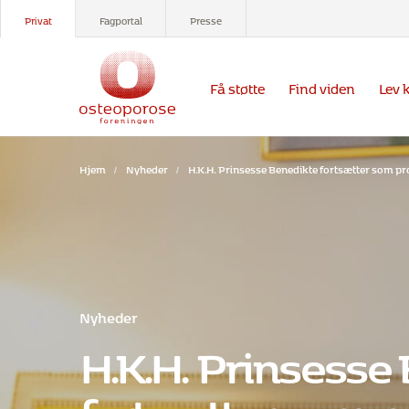
Privat
Fagportal
Presse
Få støtte
Find viden
Lev 
Hjem
/
Nyheder
/
H.K.H. Prinsesse Benedikte fortsætter som p
Nyheder
H.K.H. Prinsesse
fortsætter som pr