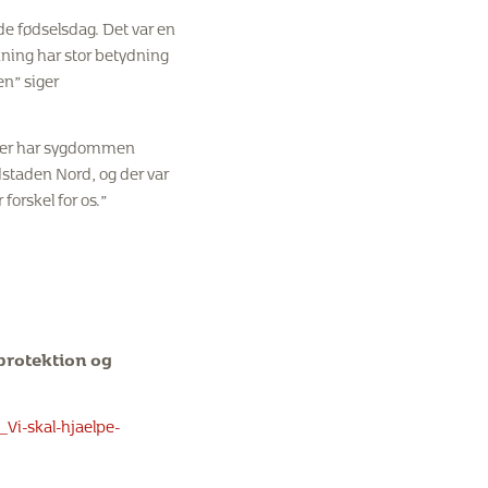
nde fødselsdag. Det var en
kning har stor betydning
en” siger
 der har sygdommen
dstaden Nord, og der var
forskel for os.”
protektion og
Vi-skal-hjaelpe-