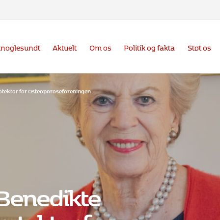
knoglesundt
Aktuelt
Om os
Politik og fakta
Støt os
rotektor for Osteoporoseforeningen
 Benedikte
otektor for