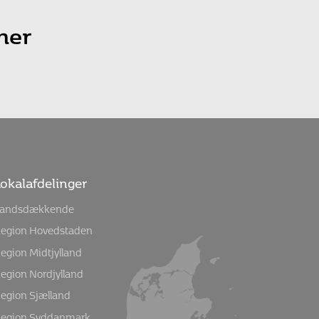
ner
okalafdelinger
andsdækkende
egion Hovedstaden
egion Midtjylland
egion Nordjylland
egion Sjælland
egion Syddanmark