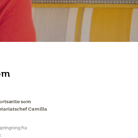
som
 fortsætte som
etariatschef Camilla
pringning fra
.