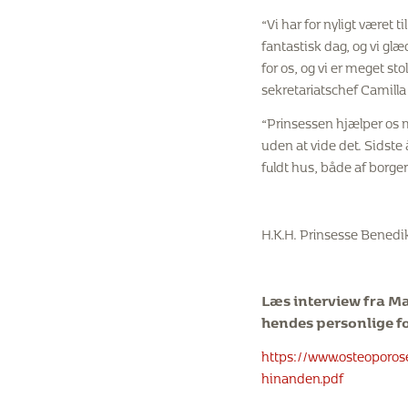
“Vi har for nyligt været 
fantastisk dag, og vi gl
for os, og vi er meget st
sekretariatschef Camilla
“Prinsessen hjælper os
uden at vide det. Sidste
fuldt hus, både af borger
H.K.H. Prinsesse Benedik
Læs interview fra M
hendes personlige f
https://www.osteoporos
hinanden.pdf