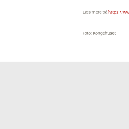
Læs mere på
https://w
Foto: Kongehuset