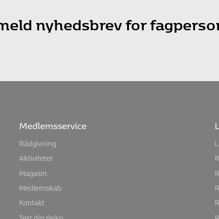
lmeld nyhedsbrev for fagperso
Medlemsservice
L
Rådgivning
L
Aktiviteter
R
Magasin
R
Medlemskab
R
Kontakt
R
Test din risiko
R