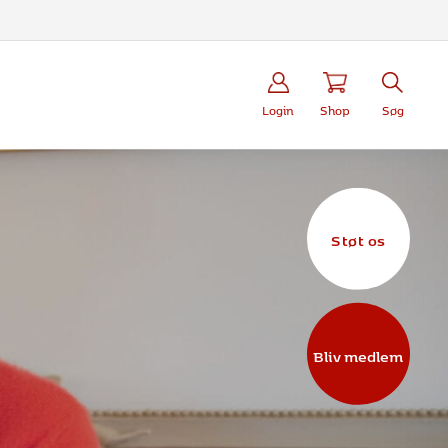
Login
Shop
Søg
Støt os
Bliv medlem