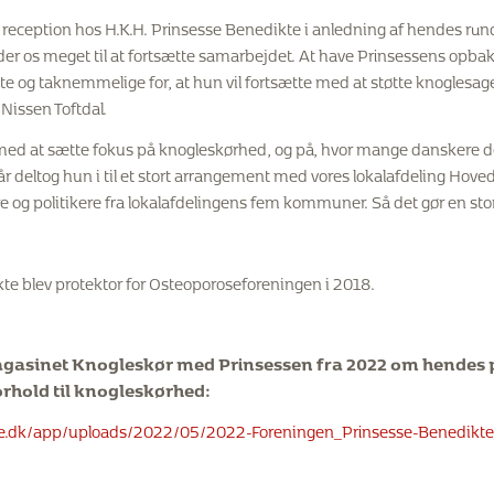
til reception hos H.K.H. Prinsesse Benedikte i anledning af hendes ru
æder os meget til at fortsætte samarbejdet. At have Prinsessens opba
olte og taknemmelige for, at hun vil fortsætte med at støtte knoglesag
 Nissen Toftdal.
 med at sætte fokus på knogleskørhed, og på, hvor mange danskere
 år deltog hun i til et stort arrangement med vores lokalafdeling Hove
e og politikere fra lokalafdelingens fem kommuner. Så det gør en stor 
te blev protektor for Osteoporoseforeningen i 2018.
agasinet Knogleskør med Prinsessen fra 2022 om hendes 
orhold til knogleskørhed:
e.dk/app/uploads/2022/05/2022-Foreningen_Prinsesse-Benedikte_