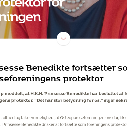
ningen
nsesse Benedikte fortsætter 
seforeningens protektor
p meddelt, at
H.K.H. Prinsesse Benedikte
har besluttet af
ns protektor. “Det har stor betydning for os,” siger sekr
 stolthed og taknemmelighed, at Osteoporoseforeningen onsdag fik o
. Prinsesse Benedikte ønsker at fortsætte som foreningens protektor