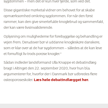
sygdommen – men det er kun hver fjerde, som ved det.
Disse gigantiske mørketal vidner om behovet for at skabe
opmærksomhed omkring sygdommen. For når den først
rammer, kan den give smertefulde knoglebrud og sammenfald,
der kan være livsinvaliderende.
Oplysning om mulighederne for forebyggelse og behandling er
vejen frem. Derudover bør vi uddanne knogleskøre danskere,
som er klar over at de har sygdommen – således at de kan leve
et fornuftigt liv trods porøse knogler.”
Sådan indleder landsformand Ulla Knappe et debatindlæg
bragt i Altinget den 22. september 2020, hvor hun bl.a.
argumenterer for, hvorfor der i Danmark bør udbredes flere
osteoporoseskoler.
Læs hele debatindlægget her.