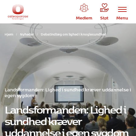
Medlem
Støt
Menu
Hjem
/
Nyheder
/
Debatindlæg om lighed i knoglesundhed
Landsformanden: Lighed i sundhed kræver uddannelse i
egen sygdom
Landsformanden: Lighed i
sundhed kræver
uddannelse i egen sygdom