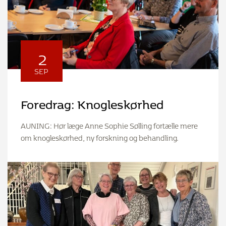
2
SEP
Foredrag: Knogleskørhed
AUNING: Hør læge Anne Sophie Sølling fortælle mere
om knogleskørhed, ny forskning og behandling.