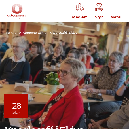
Medlem
Støt
Menu
Hjem
/
Arrangementer
/
Knoglecafé i Skive
28
SEP
Knoglecafé i Skive