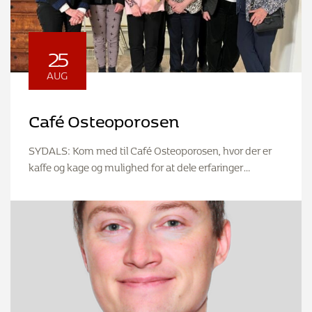
25
AUG
Café Osteoporosen
SYDALS: Kom med til Café Osteoporosen, hvor der er
kaffe og kage og mulighed for at dele erfaringer…