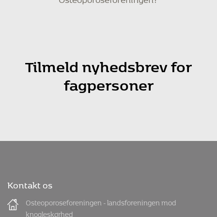
Tilmeld nyhedsbrev for
fagpersoner
Kontakt os
Osteoporoseforeningen - landsforeningen mod
knogleskørhed