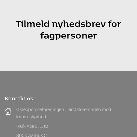
Tilmeld nyhedsbrev for
fagpersoner
Kontakt os
Osteoporoseforeningen - landsforeningen mod
knogleskørhed
Park Allé 5, 1. tv.
8000 Aarhus C