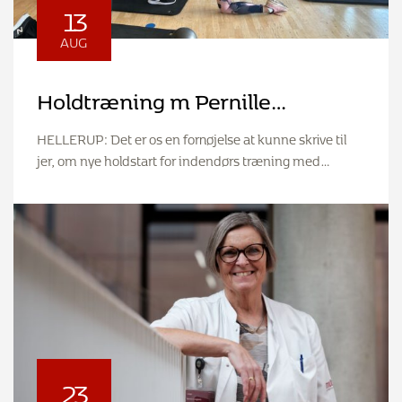
13
AUG
Holdtræning m Pernille
Bækgaard
HELLERUP: Det er os en fornøjelse at kunne skrive til
jer, om nye holdstart for indendørs træning med…
23