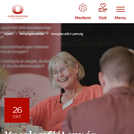
Medlem
Støt
Menu
Hjem
/
Arrangementer
/
Knoglecafé i Lemvig
26
OKT
Knoglecafé i Lemvig