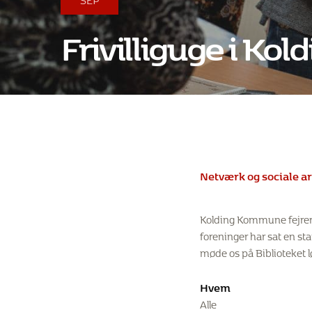
Frivilliguge i Kol
Netværk og sociale 
Kolding Kommune fejrer 
foreninger har sat en sta
møde os på Biblioteket l
Hvem
Alle