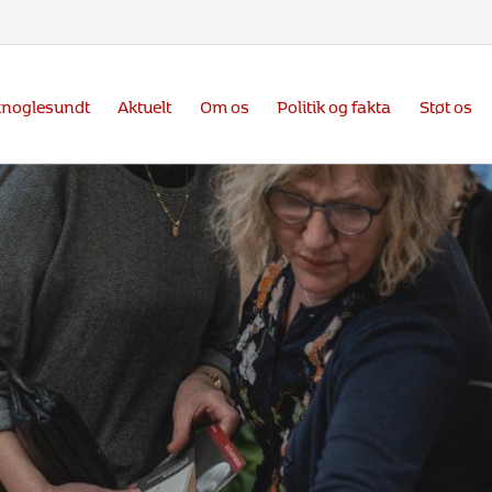
knoglesundt
Aktuelt
Om os
Politik og fakta
Støt os