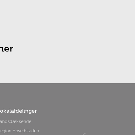
ner
okalafdelinger
andsdækkende
egion Hovedstaden