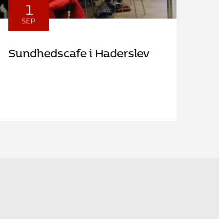
1
SEP
Sundhedscafe i Haderslev