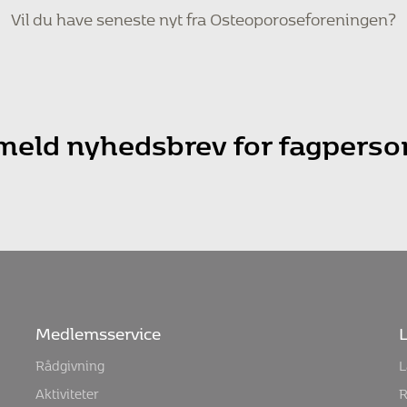
Vil du have seneste nyt fra Osteoporoseforeningen?
lmeld nyhedsbrev for fagperso
Medlemsservice
L
Rådgivning
L
Aktiviteter
R