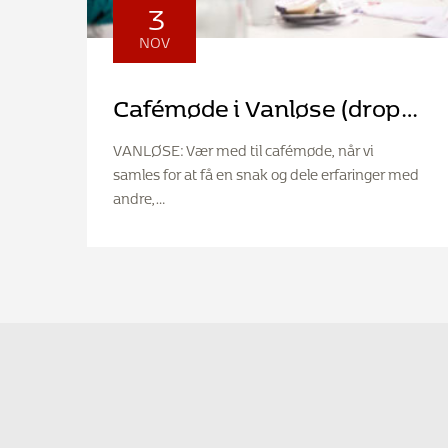
3
NOV
Cafémøde i Vanløse (drop-
in)
VANLØSE: Vær med til cafémøde, når vi
samles for at få en snak og dele erfaringer med
andre,…