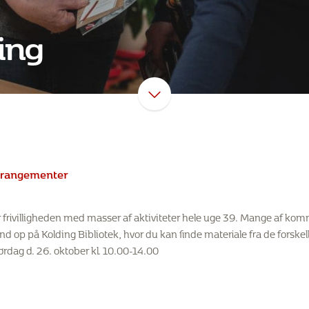
ding
arrangementer
frivilligheden med masser af aktiviteter hele uge 39. Mange af komm
nd op på Kolding Bibliotek, hvor du kan finde materiale fra de forskel
ørdag d. 26. oktober kl. 10.00-14.00