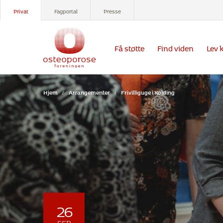
Privat
Fagportal
Presse
Få støtte
Find viden
Lev 
Hjem
/
Arrangementer
/
Frivilliguge i Kolding
26
SEP