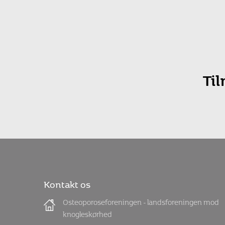
Ti
Kontakt os
Osteoporoseforeningen - landsforeningen mod
knogleskørhed