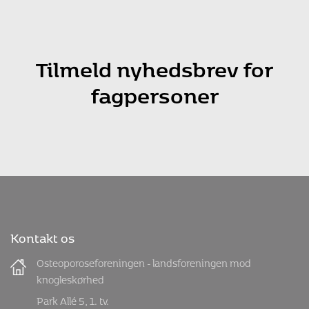
Tilmeld nyhedsbrev for
fagpersoner
Kontakt os
Osteoporoseforeningen - landsforeningen mod
knogleskørhed
Park Allé 5, 1. tv.