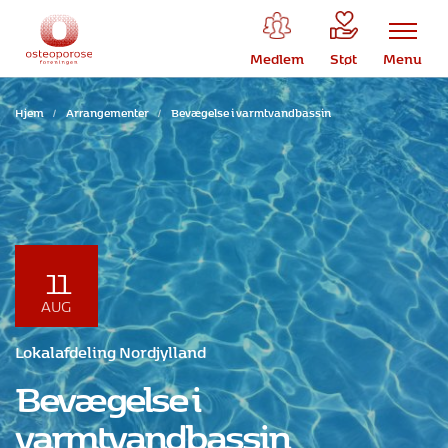
Medlem
Støt
Menu
Hjem
/
Arrangementer
/
Bevægelse i varmtvandbassin
11
AUG
Lokalafdeling Nordjylland
Bevægelse i
varmtvandbassin