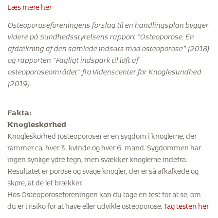
Læs mere her
Osteoporoseforeningens forslag til en handlingsplan bygger
videre på Sundhedsstyrelsens rapport ”Osteoporose. En
afdækning af den samlede indsats mod osteoporose” (2018)
og rapporten ”Fagligt indspark til løft af
osteoporoseområdet” fra Videnscenter for Knoglesundhed
(2019).
Fakta:
Knogleskørhed
Knogleskørhed (osteoporose) er en sygdom i knoglerne, der
rammer ca. hver 3. kvinde og hver 6. mand. Sygdommen har
ingen synlige ydre tegn, men svækker knoglerne indefra.
Resultatet er porøse og svage knogler, der er så afkalkede og
skøre, at de let brækker.
Hos Osteoporoseforeningen kan du tage en test for at se, om
du er i risiko for at have eller udvikle osteoporose.
Tag testen her