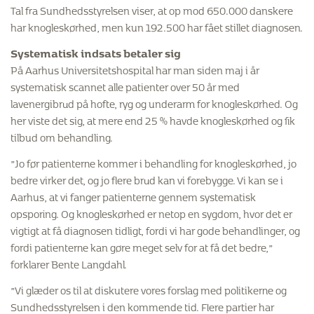
Tal fra Sundhedsstyrelsen viser, at op mod 650.000 danskere
har knogleskørhed, men kun 192.500 har fået stillet diagnosen.
Systematisk indsats betaler sig
På Aarhus Universitetshospital har man siden maj i år
systematisk scannet alle patienter over 50 år med
lavenergibrud på hofte, ryg og underarm for knogleskørhed. Og
her viste det sig, at mere end 25 % havde knogleskørhed og fik
tilbud om behandling.
”Jo før patienterne kommer i behandling for knogleskørhed, jo
bedre virker det, og jo flere brud kan vi forebygge. Vi kan se i
Aarhus, at vi fanger patienterne gennem systematisk
opsporing. Og knogleskørhed er netop en sygdom, hvor det er
vigtigt at få diagnosen tidligt, fordi vi har gode behandlinger, og
fordi patienterne kan gøre meget selv for at få det bedre,”
forklarer Bente Langdahl.
”Vi glæder os til at diskutere vores forslag med politikerne og
Sundhedsstyrelsen i den kommende tid. Flere partier har