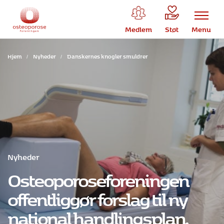
Medlem
Støt
Menu
Hjem
/
Nyheder
/
Danskernes knogler smuldrer
Nyheder
Osteoporoseforeningen
offentliggør forslag til ny
national handlingsplan.