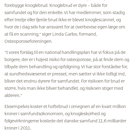
forebygge knoglebrud. Knoglebrud er dyre – både for
samfundet og for den enkelte. Vi har medlemmer, som stadig
efter tredje eller fjerde brud ikke er blevet knoglescannet, og
hvor de i dag selv har ansvaret for at overbevise egen læge om
at få en scanning,” siger Linda Garlov, formand,
Osteoporoseforeningen.
”I vores forslag til en national handlingsplan har vi fokus på de
borgere, der er i højest risiko for osteoporose, på at finde dem og
tilbyde dem behandling og opfølgning. Vi har stor forståelse for,
at sundhedsvæsenet er presset, men sætter vi ikke tidligt ind,
bliver det endnu dyrere for samfundet. For risikoen for brud er
større, hvis man ikke bliver behandlet, og risikoen stiger med
alderen.”
Eksempelvis koster et hoftebrud i omegnen af en kvart million
kroner i samfundsøkonomien, og knogleskørhed og
følgevirkningerne kostede det danske samfund 11,6 milliarder
kroner i 2011.