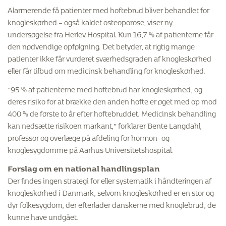
Alarmerende få patienter med hoftebrud bliver behandlet for
knogleskørhed – også kaldet osteoporose, viser ny
undersøgelse fra Herlev Hospital. Kun 16,7 % af patienterne får
den nødvendige opfølgning. Det betyder, at rigtig mange
patienter ikke får vurderet sværhedsgraden af knogleskørhed
eller får tilbud om medicinsk behandling for knogleskørhed.
”95 % af patienterne med hoftebrud har knogleskørhed, og
deres risiko for at brække den anden hofte er øget med op mod
400 % de første to år efter hoftebruddet. Medicinsk behandling
kan nedsætte risikoen markant,” forklarer Bente Langdahl,
professor og overlæge på afdeling for hormon- og
knoglesygdomme på Aarhus Universitetshospital.
Forslag om en national handlingsplan
Der findes ingen strategi for eller systematik i håndteringen af
knogleskørhed i Danmark, selvom knogleskørhed er en stor og
dyr folkesygdom, der efterlader danskerne med knoglebrud, de
kunne have undgået.