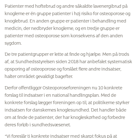
Patienter med hoftebrud og andre såkaldte lavenergibrud på
knoglerne er én gruppe patienter i høj risiko for osteoporose og
knoglebrud. En anden gruppe er patienter i behandling med
medicin, der nedbryder knoglerne, og en tredje gruppe er
patienter med osteoporose som konsekvens af den anden
sygdom.
De tre patientgrupper er lette at finde og hjælpe. Men på trods
af, at Sundhedsstyrelsen siden 2018 har anbefalet systematisk
opsporing af osteoporose og forslået flere andre indsatser,
halter området gevaldigt bagefter.
Derfor offentliggør Osteoporoseforeningen nu 10 konkrete
forslag til indsatser i en national handlingsplan. Med de
konkrete forslag lægger foreningen op til, at politikerne styrker
indsatsen for danskernes knoglesundhed. Det handler både
om at finde de patienter, der har knogleskørhed og forbedre
deres forløb i sundhedsvæsenet.
”Vi foreslår ti konkrete indsatser med skarpt fokus på at