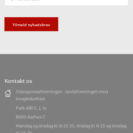
Tilmeld nyhedsbrev
Kontakt os
Osteoporoseforeningen - landsforeningen mod
knogleskørhed
Park Allé 5, 1. tv.
8000 Aarhus C
Mandag og onsdag kl. 9-13.30, tirsdag kl. 8-13 og torsdag
kl. 13-18