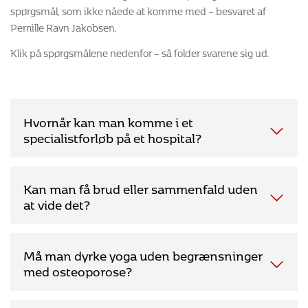
spørgsmål, som ikke nåede at komme med – besvaret af
Pernille Ravn Jakobsen.
Klik på spørgsmålene nedenfor – så folder svarene sig ud.
Hvornår kan man komme i et
specialistforløb på et hospital?
De fleste patienter med osteoporose diagnosticeres og
Kan man få brud eller sammenfald uden
følges af egen læge i almen praksis. Egen læge vil kunne
at vide det?
rådgive om kost, motion og udskrive medicin. Den
medicinske behandling mod osteoporose inddeles i
antiresorptive (knoglebevarende) og anabole
Ja, det kan man faktisk godt. Det kan ske ved sammenfald i
Må man dyrke yoga uden begrænsninger
(knogleopbyggende) præparater. Behandling med
ryggen, hvor smerterne er så svage, at man ikke forbinder
med osteoporose?
antiresorptive præparater kan som udgangspunkt
det med et sammenfald, og de fleste af os oplever fra tid til
iværksættes og varetages i almen praksis. Førstevalg er
anden at have ondt i ryggen. Sammenfaldet kan så senere