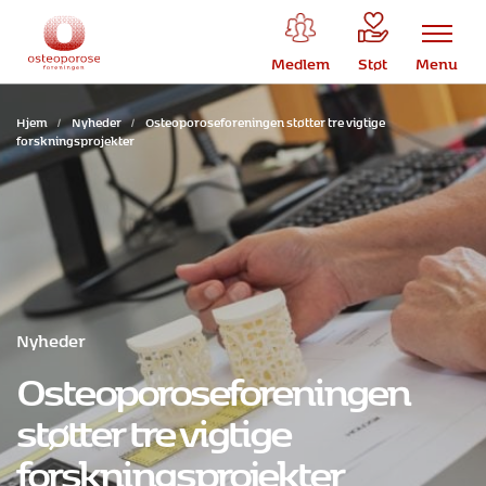
Medlem
Støt
Menu
Hjem
/
Nyheder
/
Osteoporoseforeningen støtter tre vigtige
forskningsprojekter
Nyheder
Osteoporoseforeningen
støtter tre vigtige
forskningsprojekter