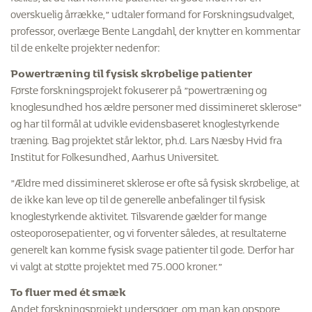
overskuelig årrække,” udtaler formand for Forskningsudvalget,
professor, overlæge Bente Langdahl, der knytter en kommentar
til de enkelte projekter nedenfor:
Powertræning til fysisk skrøbelige patienter
Første forskningsprojekt fokuserer på ”powertræning og
knoglesundhed hos ældre personer med dissimineret sklerose”
og har til formål at udvikle evidensbaseret knoglestyrkende
træning. Bag projektet står lektor, ph.d. Lars Næsby Hvid fra
Institut for Folkesundhed, Aarhus Universitet.
”Ældre med dissimineret sklerose er ofte så fysisk skrøbelige, at
de ikke kan leve op til de generelle anbefalinger til fysisk
knoglestyrkende aktivitet. Tilsvarende gælder for mange
osteoporosepatienter, og vi forventer således, at resultaterne
generelt kan komme fysisk svage patienter til gode. Derfor har
vi valgt at støtte projektet med 75.000 kroner.”
To fluer med ét smæk
Andet forskningsprojekt undersøger, om man kan opspore