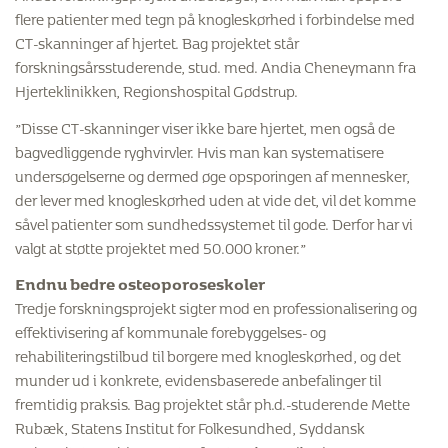
flere patienter med tegn på knogleskørhed i forbindelse med
CT-skanninger af hjertet. Bag projektet står
forskningsårsstuderende, stud. med. Andia Cheneymann fra
Hjerteklinikken, Regionshospital Gødstrup.
”Disse CT-skanninger viser ikke bare hjertet, men også de
bagvedliggende ryghvirvler. Hvis man kan systematisere
undersøgelserne og dermed øge opsporingen af mennesker,
der lever med knogleskørhed uden at vide det, vil det komme
såvel patienter som sundhedssystemet til gode. Derfor har vi
valgt at støtte projektet med 50.000 kroner.”
Endnu bedre osteoporoseskoler
Tredje forskningsprojekt sigter mod en professionalisering og
effektivisering af kommunale forebyggelses- og
rehabiliteringstilbud til borgere med knogleskørhed, og det
munder ud i konkrete, evidensbaserede anbefalinger til
fremtidig praksis. Bag projektet står ph.d.-studerende Mette
Rubæk, Statens Institut for Folkesundhed, Syddansk