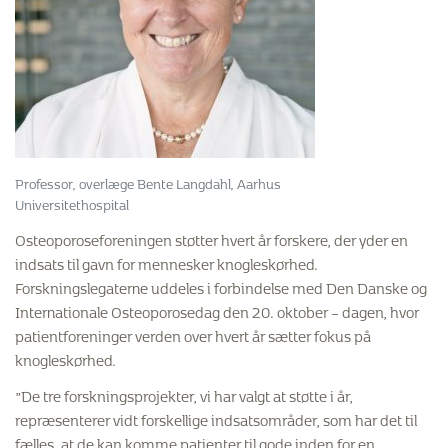
Professor, overlæge Bente Langdahl, Aarhus
Universitethospital
Osteoporoseforeningen støtter hvert år forskere, der yder en
indsats til gavn for mennesker knogleskørhed.
Forskningslegaterne uddeles i forbindelse med Den Danske og
Internationale Osteoporosedag den 20. oktober – dagen, hvor
patientforeninger verden over hvert år sætter fokus på
knogleskørhed.
”De tre forskningsprojekter, vi har valgt at støtte i år,
repræsenterer vidt forskellige indsatsområder, som har det til
fælles, at de kan komme patienter til gode inden for en