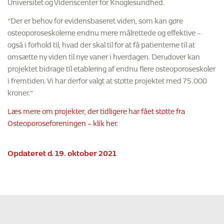
Universitet og Videnscenter for Knoglesundhed.
”Der er behov for evidensbaseret viden, som kan gøre
osteoporoseskolerne endnu mere målrettede og effektive –
også i forhold til, hvad der skal til for at få patienterne til at
omsætte ny viden til nye vaner i hverdagen. Derudover kan
projektet bidrage til etablering af endnu flere osteoporoseskoler
i fremtiden. Vi har derfor valgt at støtte projektet med 75.000
kroner.”
Læs mere om projekter, der tidligere har fået støtte fra
Osteoporoseforeningen – klik her.
Opdateret d. 19. oktober 2021