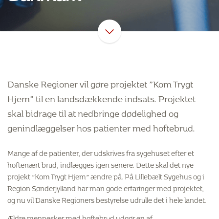
Danske Regioner vil gøre projektet ”Kom Trygt
Hjem” til en landsdækkende indsats. Projektet
skal bidrage til at nedbringe dødelighed og
genindlæggelser hos patienter med hoftebrud.
Mange af de patienter, der udskrives fra sygehuset efter et
hoftenært brud, indlægges igen senere. Dette skal det nye
projekt ”Kom Trygt Hjem” ændre på. På Lillebælt Sygehus og i
Region Sønderjylland har man gode erfaringer med projektet,
og nu vil Danske Regioners bestyrelse udrulle det i hele landet.
Ældre mennesker med hoftebrud udgør en af