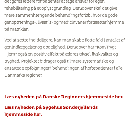
det gøres lettere for patienter at tage ansvar for egen
rehabilitering på et oplyst grundlag. Derudover skal det give
mere sammenhængende behandlingsforløb, hvor de gode
genoptrænings-, livsstils- og medicinvaner fortsætter hjemme
på matriklen.
Ved at sætte ind tidligere, kan man skabe flotte fald i antallet af
genindlæggelser og dødelighed. Derudover har ”Kom Trygt
Hjem” også en positiv effekt på ældres trivsel, livskvalitet og
tryghed. Projektet bidrager også til mere systematiske og
ensartede opfølgninger i behandlingen af hoftepatienter i alle
Danmarks regioner.
Læs nyheden på Danske Regioners hjemmeside her.
Læs
nyheden
på Sygehus Sønderjyllands
hjemmeside her.