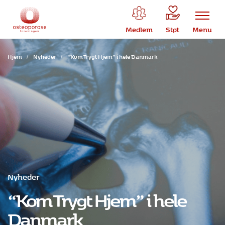
Medlem
Støt
Menu
Hjem
/
Nyheder
/
“Kom Trygt Hjem” i hele Danmark
Nyheder
“Kom Trygt Hjem” i hele
Danmark