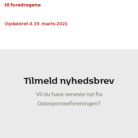
til foredragene
har det, man kalder
Familiær hyperkolesterolæmi (arveligt
forhøjet kolesterolindhold).
Opdateret d. 19. marts 2021
Tilmeld nyhedsbrev
Vil du have seneste nyt fra
Osteoporoseforeningen?