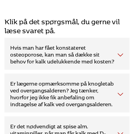
Klik på det spørgsmål, du gerne vil
læse svaret på.
Hvis man har fået konstateret
osteoporose, kan man så dække sit
behov for kalk udelukkende med kosten?
Det er muligt at spise sig til 1200 mg kalk om dagen og
Er lægerne opmærksomme på knogletab
samtidig følge kostrådene. Det vil dog kræve en god indsigt
ved overgangsalderen? Jeg tænker,
i de kalkrige fødevarer, og det vil kræve, at man tænker dem
hvorfor jeg ikke fik anbefaling om
med i alle måltider.
indtagelse af kalk ved overgangsalderen.
For at opnå 1200 mg kalk vil det for de fleste være
nødvendigt, at mejeriprodukter indgår dagligt.
Læger kender til knogletabet omkring overgangsalderen,
For at øge sit kendskab til madens indhold af kalk, kan jeg
Er det nødvendigt at spise alm.
men det er langt fra alle, der gør deres klienter
foreslå Osteoporoseforeningens kogebøger, som på de
vitaminpiller, når man får kalk med D-