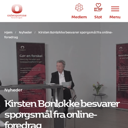
Medlem
Støt
Menu
Hjem
/
Nyheder
/
Kirsten Bønløkke besvarer spørgsmål fra online-
foredrag
Nyheder
Kirsten Bønløkke besvarer
spørgsmål fra online-
foredrag