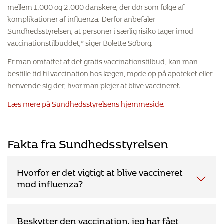
mellem 1.000 og 2.000 danskere, der dør som følge af
komplikationer af influenza. Derfor anbefaler
Sundhedsstyrelsen, at personer i særlig risiko tager imod
vaccinationstilbuddet,” siger Bolette Søborg.
Er man omfattet af det gratis vaccinationstilbud, kan man
bestille tid til vaccination hos lægen, møde op på apoteket eller
henvende sig der, hvor man plejer at blive vaccineret.
Læs mere på Sundhedsstyrelsens hjemmeside.
Fakta fra Sundhedsstyrelsen
Hvorfor er det vigtigt at blive vaccineret
mod influenza?
Hver vinter bliver mange mennesker i Danmark ramt af
Beskytter den vaccination, jeg har fået