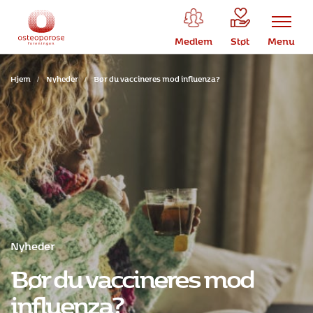
Medlem
Støt
Menu
Hjem
/
Nyheder
/
Bør du vaccineres mod influenza?
Nyheder
Bør du vaccineres mod
influenza?