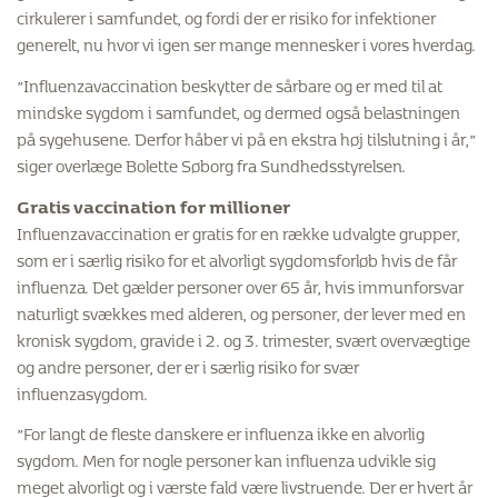
cirkulerer i samfundet, og fordi der er risiko for infektioner
generelt, nu hvor vi igen ser mange mennesker i vores hverdag.
”Influenzavaccination beskytter de sårbare og er med til at
mindske sygdom i samfundet, og dermed også belastningen
på sygehusene. Derfor håber vi på en ekstra høj tilslutning i år,”
siger overlæge Bolette Søborg fra Sundhedsstyrelsen.
Gratis vaccination for millioner
Influenzavaccination er gratis for en række udvalgte grupper,
som er i særlig risiko for et alvorligt sygdomsforløb hvis de får
influenza. Det gælder personer over 65 år, hvis immunforsvar
naturligt svækkes med alderen, og personer, der lever med en
kronisk sygdom, gravide i 2. og 3. trimester, svært overvægtige
og andre personer, der er i særlig risiko for svær
influenzasygdom.
”For langt de fleste danskere er influenza ikke en alvorlig
sygdom. Men for nogle personer kan influenza udvikle sig
meget alvorligt og i værste fald være livstruende. Der er hvert år