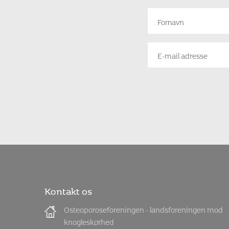
Kontakt os
Osteoporoseforeningen - landsforeningen mod
knogleskørhed