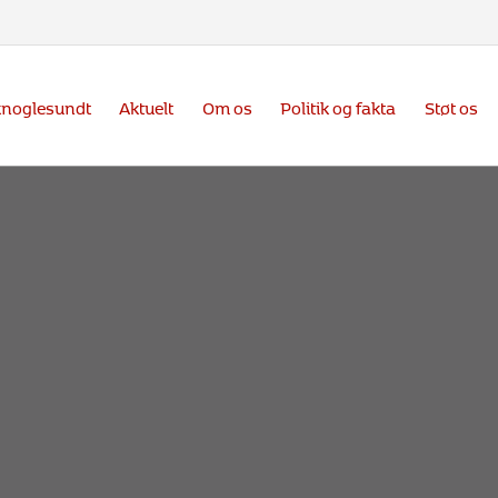
knoglesundt
Aktuelt
Om os
Politik og fakta
Støt os