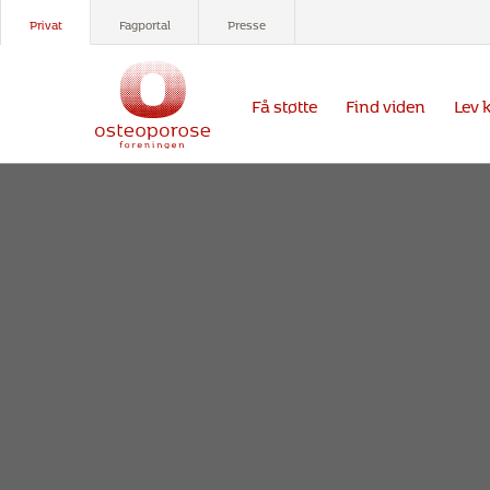
Privat
Fagportal
Presse
Få støtte
Find viden
Lev 