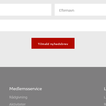
Tilmeld nyhedsbrev
Medlemsservice
L
Rådgivning
L
Aktiviteter
R