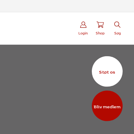
Login
Shop
Søg
Støt os
Bliv medlem