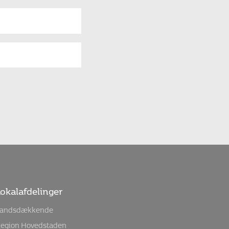
okalafdelinger
andsdækkende
egion Hovedstaden