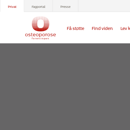
Privat
Fagportal
Presse
Få støtte
Find viden
Lev 