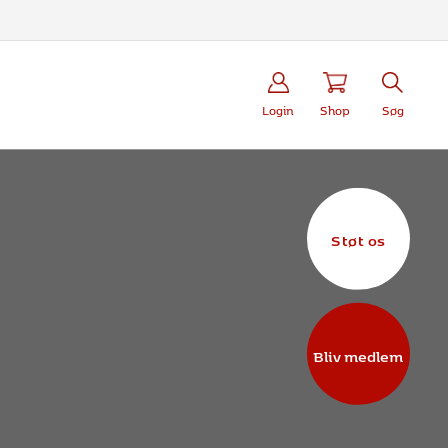
Login
Shop
Søg
Støt os
Bliv medlem