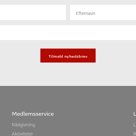
Tilmeld nyhedsbrev
Medlemsservice
L
Rådgivning
L
Aktiviteter
R