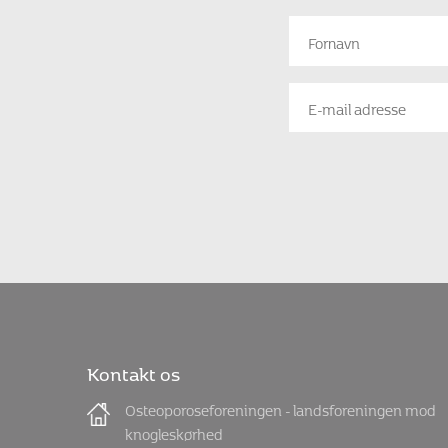
Kontakt os
Osteoporoseforeningen - landsforeningen mod
knogleskørhed