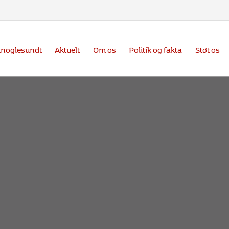
knoglesundt
Aktuelt
Om os
Politik og fakta
Støt os