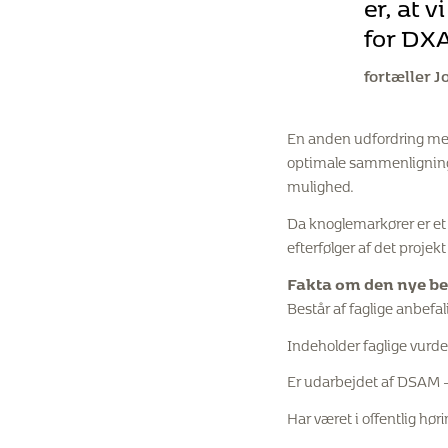
er, at 
for DX
fortæller 
En anden udfordring med 
optimale sammenligningsg
mulighed.
Da knoglemarkører er et f
efterfølger af det proj
Fakta om den nye b
Består af faglige anbefa
Indeholder faglige vurde
Er udarbejdet af DSAM 
Har været i offentlig hø