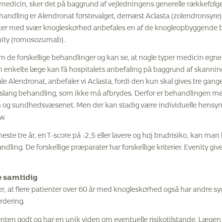
medicin, sker det på baggrund af vejledningens generelle rækkefølge 
ndling er Alendronat førstevalget, dernæst Aclasta (zolendronsyre) 
ter med svær knogleskørhed anbefales en af de knogleopbyggende b
venity (romosozumab).
om de forskellige behandlinger og kan se, at nogle typer medicin egner
 enkelte læge kan få hospitalets anbefaling på baggrund af skannings
åle Alendronat, anbefaler vi Aclasta, fordi den kun skal gives tre gang
livslang behandling, som ikke må afbrydes. Derfor er behandlingen m
n og sundhedsvæsenet. Men der kan stadig være individuelle hensyn,
w.
ste tre år, en T-score på -2,5 eller lavere og høj brudrisiko, kan man
ng. De forskellige præparater har forskellige kriterier. Evenity gives
 samtidig
er, at flere patienter over 60 år med knogleskørhed også har andre
rdering.
ten godt og har en unik viden om eventuelle risikotilstande. Lægen 