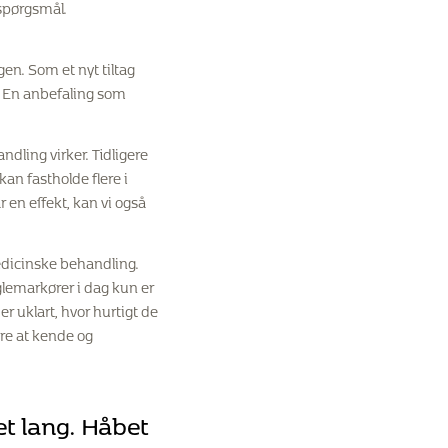
 spørgsmål.
en. Som et nyt tiltag
t. En anbefaling som
dling virker. Tidligere
an fastholde flere i
r en effekt, kan vi også
edicinske behandling.
glemarkører i dag kun er
 uklart, hvor hurtigt de
ære at kende og
t lang. Håbet