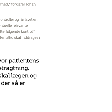
ørhed,” forklarer Johan
kontroller og får lavet en
entuelle relevante
terfølgende kontrol,”
ten altid skal inddrages i
hvor patientens
etragtning.
 skal lægen og
der så er