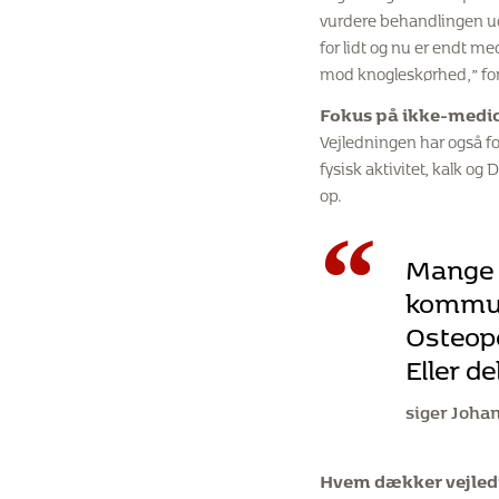
vurdere behandlingen ud
for lidt og nu er endt me
mod knogleskørhed,” for
Fokus på ikke-medic
Vejledningen har også fo
fysisk aktivitet, kalk og
op.
“
Mange p
kommuna
Osteopo
Eller d
siger Joha
Hvem dækker vejle