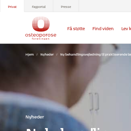
Privat
Fagportal
Presse
Få støtte
Find viden
Lev 
Hjem
/
Nyheder
/
Ny behandlingsvejledning til praktiserende l
Nyheder
Ny behandlingsve