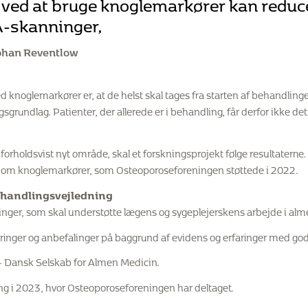
vi ved at bruge knoglemarkører kan redu
A-skanninger,
Johan Reventlow
knoglemarkører er, at de helst skal tages fra starten af behandlinge
rundlag. Patienter, der allerede er i behandling, får derfor ikke de
orholdsvist nyt område, skal et forskningsprojekt følge resultaterne.
ekt om knoglemarkører, som Osteoporoseforeningen støttede i 2022.
ehandlingsvejledning
linger, som skal understøtte lægens og sygeplejerskens arbejde i alm
ringer og anbefalinger på baggrund af evidens og erfaringer med god 
– Dansk Selskab for Almen Medicin.
ring i 2023, hvor Osteoporoseforeningen har deltaget.