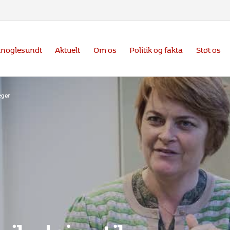
knoglesundt
Aktuelt
Om os
Politik og fakta
Støt os
æger
jledning til