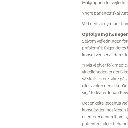
Målgruppen for vejledni
Yngre patienter skal vurd
Ved nedsat nyrefunktion 
Opfølgning hos ege
Selvom vejledningen fores
problemfrit følger deres
konsekvenser af deres k
”Hvis vi giver folk medici
virkeligheden er der ikke
så skal vi være sikre på, 
ellers virker den ikke. 
sig,” forklarer Johan Rev
Det enkelte lægehus vælg
konsultation hos lægen l
orienterer generelt om s
patienten følger behandli