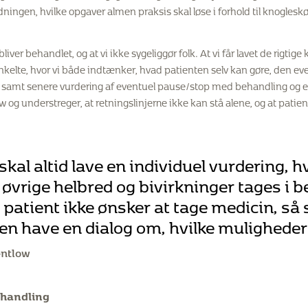
ningen, hvilke opgaver almen praksis skal løse i forhold til knoglesk
bliver behandlet, og at vi ikke sygeliggør folk. At vi får lavet de rigtige 
enkelte, hvor vi både indtænker, hvad patienten selv kan gøre, den ev
samt senere vurdering af eventuel pause/stop med behandling og ef
 og understreger, at retningslinjerne ikke kan stå alene, og at patien
kal altid lave en individuel vurdering, 
 øvrige helbred og bivirkninger tages i b
 patient ikke ønsker at tage medicin, så
en have en dialog om, hvilke muligheder 
entlow
ehandling