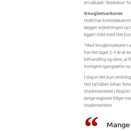
en såkaldt ”årsstatus” ho
Knoglemarkører
Hidtil har kontrolskanni
lægger vejledningen op t
ligger i tråd med Det E
”Med knoglemarkører i en
har det taget 2-3 år at 
behandling og sikre, at f
hurtigere igangsætte ny 
I dag er det kun omkrin
Det tal håber Johan Reve
implementeret i Region H
øvrige regioner følger m
implementere.
“
Mange s