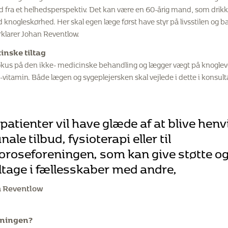
 fra et helhedsperspektiv. Det kan være en 60-årig mand, som drikke
d knogleskørhed. Her skal egen læge først have styr på livsstilen og 
klarer Johan Reventlow.
inske tiltag
kus på den ikke- medicinske behandling og lægger vægt på knogleven
 D-vitamin. Både lægen og sygeplejersken skal vejlede i dette i konsul
atienter vil have glæde af at blive henvis
le tilbud, fysioterapi eller til
roseforeningen, som kan give støtte og
eltage i fællesskaber med andre,
n Reventlow
dningen?