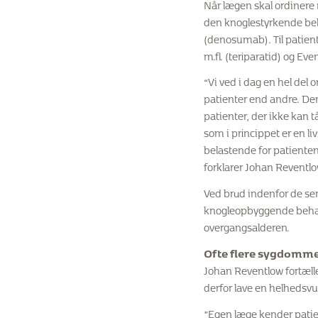
Når lægen skal ordinere 
den knoglestyrkende beha
(denosumab). Til patien
m.fl. (teriparatid) og E
“Vi ved i dag en hel del 
patienter end andre. Den
patienter, der ikke kan t
som i princippet er en 
belastende for patiente
forklarer Johan Reventlo
Ved brud indenfor de sene
knogleopbyggende behandli
overgangsalderen.
Ofte flere sygdomme
Johan Reventlow fortæll
derfor lave en helhedsvu
”Egen læge kender patien