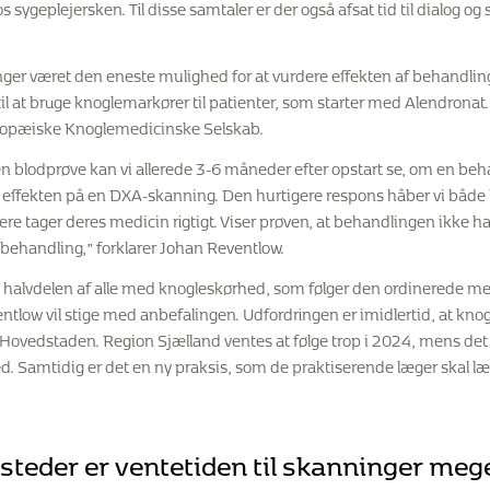
s sygeplejersken. Til disse samtaler er der også afsat tid til dialog og
nger været den eneste mulighed for at vurdere effekten af behandling
il at bruge knoglemarkører til patienter, som starter med Alendrona
uropæiske Knoglemedicinske Selskab.
 blodprøve kan vi allerede 3-6 måneder efter opstart se, om en behan
se effekten på en DXA-skanning. Den hurtigere respons håber vi både k
lere tager deres medicin rigtigt. Viser prøven, at behandlingen ikke ha
behandling,” forklarer Johan Reventlow.
g halvdelen af alle med knogleskørhed, som følger den ordinerede m
ntlow vil stige med anbefalingen. Udfordringen er imidlertid, at kno
ovedstaden. Region Sjælland ventes at følge trop i 2024, mens det er
ed. Samtidig er det en ny praksis, som de praktiserende læger skal l
teder er ventetiden til skanninger mege