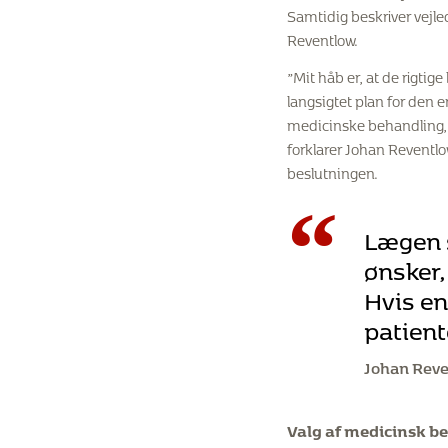
Samtidig beskriver vejled
Reventlow.
”Mit håb er, at de rigtige 
langsigtet plan for den 
medicinske behandling, 
forklarer Johan Reventlow
beslutningen.
“
Lægen s
ønsker,
Hvis en
patient
Johan Rev
Valg af medicinsk b