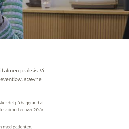
l almen praksis. Vi
Reventlow, stævne
sker det på baggrund af
leskørhed er over 20 år
len med patienten.