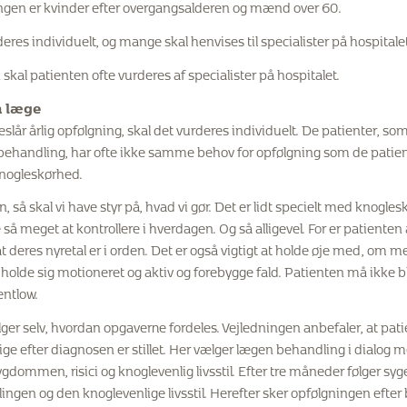
ngen er kvinder efter overgangsalderen og mænd over 60.
eres individuelt, og mange skal henvises til specialister på hospitalet
skal patienten ofte vurderes af specialister på hospitalet.
n læge
lår årlig opfølgning, skal det vurderes individuelt. De patienter, som 
 behandling, har ofte ikke samme behov for opfølgning som de patie
nogleskørhed.
n, så skal vi have styr på, hvad vi gør. Det er lidt specielt med knoglesk
 så meget at kontrollere i hverdagen. Og så alligevel. For er patiente
at deres nyretal er i orden. Det er også vigtigt at holde øje med, om me
Og holde sig motioneret og aktiv og forebygge fald. Patienten må ikke 
entlow.
er selv, hvordan opgaverne fordeles. Vejledningen anbefaler, at pat
ige efter diagnosen er stillet. Her vælger lægen behandling i dialog 
ygdommen, risici og knoglevenlig livsstil. Efter tre måneder følger sy
ngen og den knoglevenlige livsstil. Herefter sker opfølgningen efter be