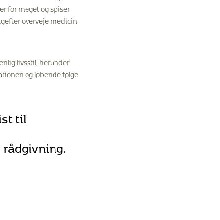
r for meget og spiser
bagefter overveje medicin
lig livsstil, herunder
tationen og løbende følge
t til
 rådgivning.