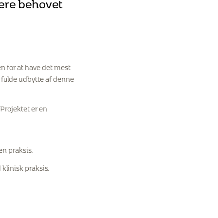
cere behovet
n for at have det mest
t fulde udbytte af denne
 Projektet er en
en praksis.
klinisk praksis.