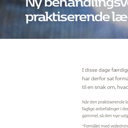
praktiserende læ
I disse dage færdig
har derfor sat for
til en snak om, hva
Når den praktiserende l
faglige anbefalinger i 
gammel, så den nye udga
”Formålet med vejledning