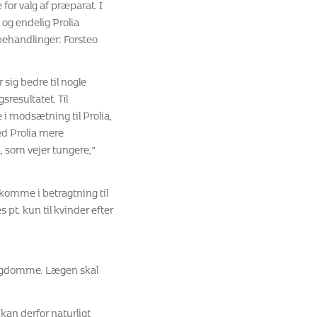
for valg af præparat. I
og endelig Prolia
ehandlinger: Forsteo
 sig bedre til nogle
resultatet. Til
e i modsætning til Prolia,
ed Prolia mere
 som vejer tungere,”
 komme i betragtning til
 pt. kun til kvinder efter
 sygdomme. Lægen skal
kan derfor naturligt