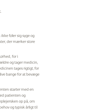
.
ikke føler sig syge og
nter, der mærker store
ørhed, for i
n ældre og tager medicin,
dicinen tages rigtigt, for
blive bange for at bevæge
ienten starter med en
med patienten og
geplejersken op på, om
hov og typisk årligt til