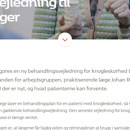
ger
gøres en ny behandlingsvejledning for knogleskørhed ti
manden for arbejdsgruppen, praktiserende læge Johan 
d der er nyt, og hvad patienterne kan forvente.
æge laver en behandlingsplan for en patient med knogleskørhed, så 
den gældende behandlingsvejledning. Den seneste vejledning for knog
ve er længe ventet.
en er, at lægerne får faglig viden og retningslinjer at bruge i samta