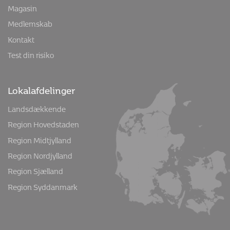
Magasin
Bonviva, Zoledronsyre og Aclasta har vist at forebygge både
Medlemskab
brud på ryghvirvler, arme og ben.
Kontakt
Pause
Test din risiko
Nogle patienter kan holde en pause med behandlingen
efter 3 år med aclasta/zoledronsyre
Lokalafdelinger
For at kunne holde pause skal følgende betingelser være
opfyldt:
Landsdækkende
Region Hovedstaden
Patienten må ikke have haft brud på ryghvirvel eller
hofte
Region Midtjylland
Patienten må ikke have haft brud i de 3 år, patienten
Region Nordjylland
har været i behandling
Region Sjælland
T-score i hoften skal være bedre end -2.5
Region Syddanmark
Behandlingspausens længde varierer fra patient til patient
og afhænger af, hvor hurtigt patienten begynder at tabe
knoglemasse igen. Det kontrolleres med blodprøver eller
knoglescanning.