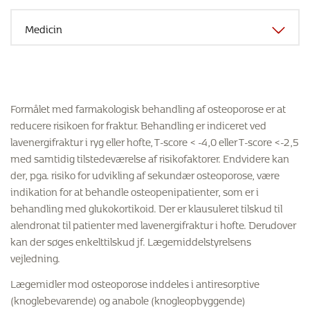
Formålet med farmakologisk behandling af osteoporose er at
reducere risikoen for fraktur. Behandling er indiceret ved
lavenergifraktur i ryg eller hofte, T-score < -4,0 eller T-score <-2,5
med samtidig tilstedeværelse af risikofaktorer. Endvidere kan
der, pga. risiko for udvikling af sekundær osteoporose, være
indikation for at behandle osteopenipatienter, som er i
behandling med glukokortikoid. Der er klausuleret tilskud til
alendronat til patienter med lavenergifraktur i hofte. Derudover
kan der søges enkelttilskud jf. Lægemiddelstyrelsens
vejledning.
Lægemidler mod osteoporose inddeles i antiresorptive
(knoglebevarende) og anabole (knogleopbyggende)