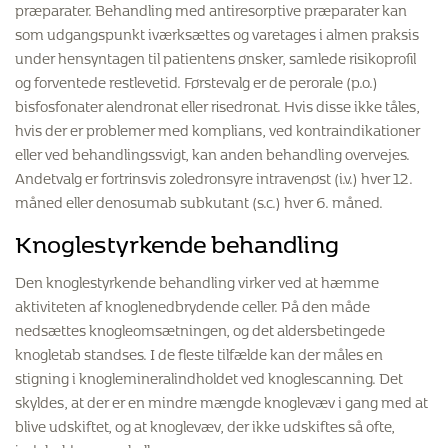
præparater. Behandling med antiresorptive præparater kan
som udgangspunkt iværksættes og varetages i almen praksis
under hensyntagen til patientens ønsker, samlede risikoprofil
og forventede restlevetid. Førstevalg er de perorale (p.o.)
bisfosfonater alendronat eller risedronat. Hvis disse ikke tåles,
hvis der er problemer med komplians, ved kontraindikationer
eller ved behandlingssvigt, kan anden behandling overvejes.
Andetvalg er fortrinsvis zoledronsyre intravenøst (i.v.) hver 12.
måned eller denosumab subkutant (s.c.) hver 6. måned.
Knoglestyrkende behandling
Den knoglestyrkende behandling virker ved at hæmme
aktiviteten af knoglenedbrydende celler. På den måde
nedsættes knogleomsætningen, og det aldersbetingede
knogletab standses. I de fleste tilfælde kan der måles en
stigning i knoglemineralindholdet ved knoglescanning. Det
skyldes, at der er en mindre mængde knoglevæv i gang med at
blive udskiftet, og at knoglevæv, der ikke udskiftes så ofte,
indeholder mere kalk.