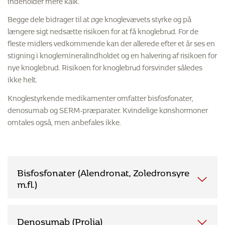
Begge dele bidrager til at øge knoglevævets styrke og på
længere sigt nedsætte risikoen for at få knoglebrud. For de
fleste midlers vedkommende kan der allerede efter et år ses en
stigning i knoglemineralindholdet og en halvering af risikoen for
nye knoglebrud. Risikoen for knoglebrud forsvinder således
ikke helt.
Knoglestyrkende medikamenter omfatter bisfosfonater,
denosumab og SERM-præparater. Kvindelige kønshormoner
omtales også, men anbefales ikke.
Bisfosfonater (Alendronat, Zoledronsyre
m.fl.)
Bisfosfonater er indicerede til kvinder og mænd med
Denosumab (Prolia)