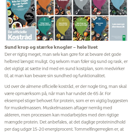
Sund krop og stærke knogler – hele livet
Der er rigtig meget, man selv kan gøre for at bevare det gode
helbred længst muligt. Og selvom man føler sig sund og rask, er
det vigtigt at sætte ind med en sund kostplan, som medvirker
til, at man kan bevare sin sundhed og funktionalitet.
Ud over de almene officielle kostråd, er der nogle ting, man skal
være opmærksom på, når man har rundet de 65 år. For
eksempel stiger behovet for protein, som er en vigtig byggesten
for muskelmassen. Muskelmassen aftager nemlig med
alderen, men processen kan modarbejdes med den rigtige
mængde protein. Det anbefales, at det daglige proteinindhold
per dag udgør 15-20 energiprocent. Tommelfingerreglen er, at