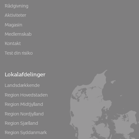
8000 Aarhus C
Mandag og onsdag kl. 9-13.30, tirsdag kl. 8-13 og torsdag
kl. 13-18
+45 8613 9111
info@osteoporose.dk
Medlemsservice
Rådgivning
Aktiviteter
Magasin
Medlemskab
Kontakt
Test din risiko