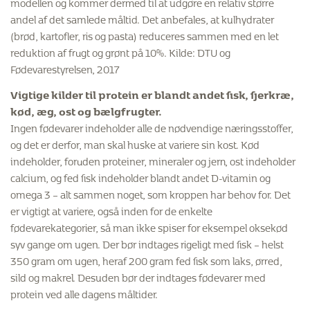
modellen og kommer dermed til at udgøre en relativ større
andel af det samlede måltid. Det anbefales, at kulhydrater
(brød, kartofler, ris og pasta) reduceres sammen med en let
reduktion af frugt og grønt på 10%. Kilde: DTU og
Fødevarestyrelsen, 2017
Vigtige kilder til protein er blandt andet fisk, fjerkræ,
kød, æg, ost og bælgfrugter.
Ingen fødevarer indeholder alle de nødvendige næringsstoffer,
og det er derfor, man skal huske at variere sin kost. Kød
indeholder, foruden proteiner, mineraler og jern, ost indeholder
calcium, og fed fisk indeholder blandt andet D-vitamin og
omega 3 – alt sammen noget, som kroppen har behov for. Det
er vigtigt at variere, også inden for de enkelte
fødevarekategorier, så man ikke spiser for eksempel oksekød
syv gange om ugen. Der bør indtages rigeligt med fisk – helst
350 gram om ugen, heraf 200 gram fed fisk som laks, ørred,
sild og makrel. Desuden bør der indtages fødevarer med
protein ved alle dagens måltider.