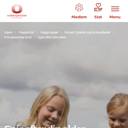
Medlem
Støt
Menu
Hjem
/
Fagportal
/
Faggrupper
/
Privat: Diætist og kostvejleder
/
Knoglevenlig kost
/
Spis efter din alder
Spis efter din alder