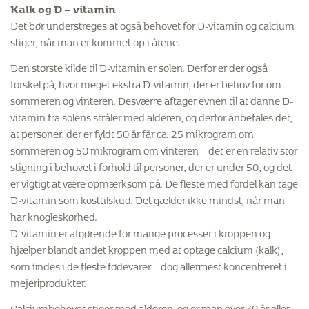
Kalk og D – vitamin
Det bør understreges at også behovet for D-vitamin og calcium
stiger, når man er kommet op i årene.
Den største kilde til D-vitamin er solen. Derfor er der også
forskel på, hvor meget ekstra D-vitamin, der er behov for om
sommeren og vinteren. Desværre aftager evnen til at danne D-
vitamin fra solens stråler med alderen, og derfor anbefales det,
at personer, der er fyldt 50 år får ca. 25 mikrogram om
sommeren og 50 mikrogram om vinteren – det er en relativ stor
stigning i behovet i forhold til personer, der er under 50, og det
er vigtigt at være opmærksom på. De fleste med fordel kan tage
D-vitamin som kosttilskud. Det gælder ikke mindst, når man
har knogleskørhed.
D-vitamin er afgørende for mange processer i kroppen og
hjælper blandt andet kroppen med at optage calcium (kalk),
som findes i de fleste fødevarer – dog allermest koncentreret i
mejeriprodukter.
Calciumbehovet stiger med alderen, og er man over 70 år eller