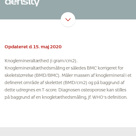
Opdateret d. 15. maj 2020
Knoglemineraltæthed (i gram/cm2).
Knoglemineraltæthedsmåling er således BMC korrigeret for
skeletstørrelse (BMD/BMC). Måler massen af knoglemineral i et
defineret område af skelettet (BMD/cm2) og på baggrund af
dette udregnes en T-score. Diagnosen osteoporose kan stilles
på baggrund af en knogletæthedsmåling, jf. WHO’s definition.