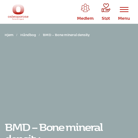
Medlem
Støt
Menu
Hjem
/
Håndbog
/
BMD – Bone mineral density
BMD – Bone mineral
density