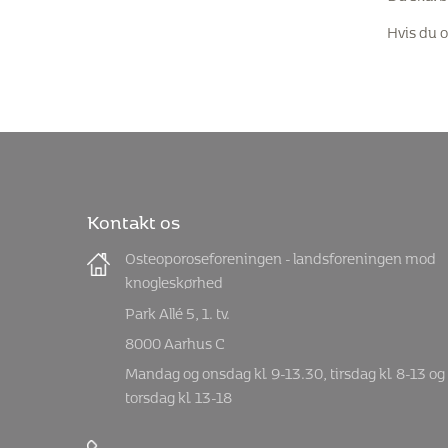
Hvis du o
Kontakt os
Osteoporoseforeningen - landsforeningen mod
knogleskørhed
Park Allé 5, 1. tv.
8000 Aarhus C
Mandag og onsdag kl. 9-13.30, tirsdag kl. 8-13 og
torsdag kl. 13-18