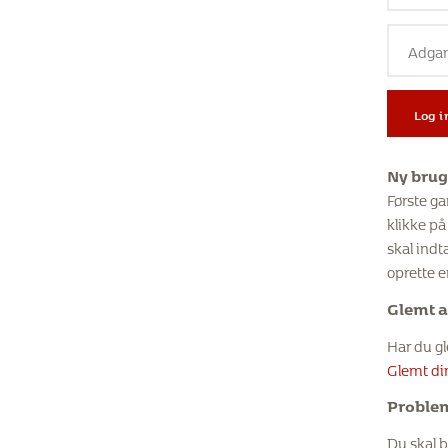
Log i
Ny brug
Første ga
klikke på
skal indt
oprette 
Glemt 
Har du gl
Glemt di
Proble
Du skal 