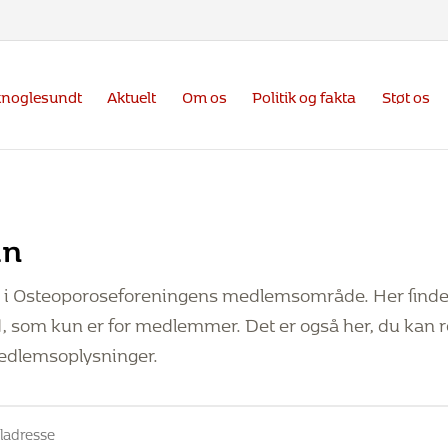
knoglesundt
Aktuelt
Om os
Politik og fakta
Støt os
in
d i Osteoporoseforeningens medlemsområde. Her finde
, som kun er for medlemmer. Det er også her, du kan r
edlemsoplysninger.