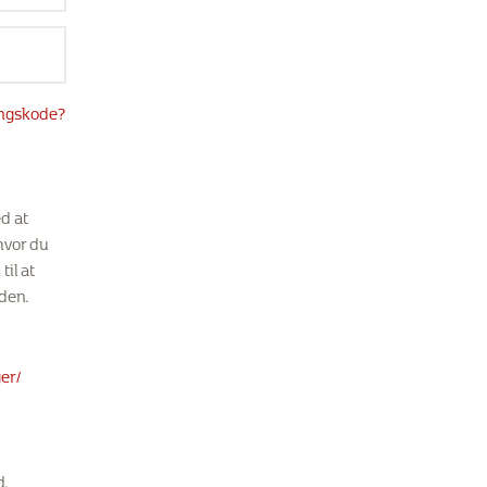
angskode?
d at
hvor du
til at
den.
er/
d.