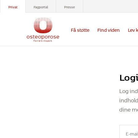
Privat
Fagportal
Presse
Få støtte
Find viden
Lev 
Log
Log in
indhold
dine m