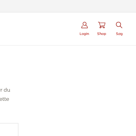
Login
Shop
Søg
r du
ette