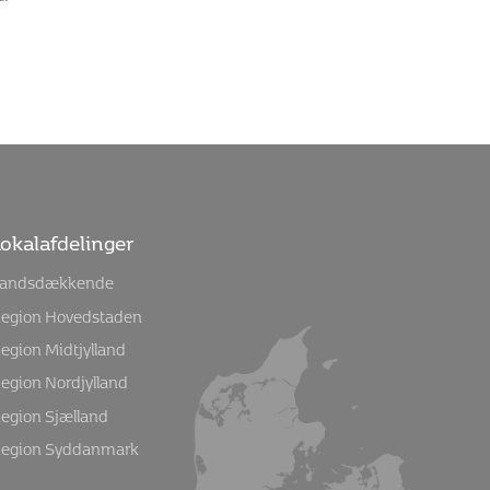
okalafdelinger
andsdækkende
egion Hovedstaden
egion Midtjylland
egion Nordjylland
egion Sjælland
egion Syddanmark