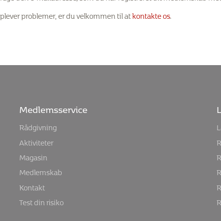
plever problemer, er du velkommen til at
kontakte os
.
Medlemsservice
L
Rådgivning
L
Aktiviteter
R
Magasin
R
Medlemskab
R
Kontakt
R
Test din risiko
R