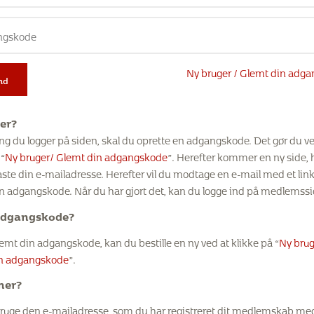
Ny bruger / Glemt din adg
nd
er?
ng du logger på siden, skal du oprette en adgangskode. Det gør du ve
 “
Ny bruger/ Glemt din adgangskode
”. Herefter kommer en ny side, 
aste din e-mailadresse. Herefter vil du modtage en e-mail med et link 
en adgangskode. Når du har gjort det, kan du logge ind på medlemssi
adgangskode?
emt din adgangskode, kan du bestille en ny ved at klikke på “
Ny brug
n adgangskode
”.
mer?
bruge den e-mailadresse, som du har registreret dit medlemskab me